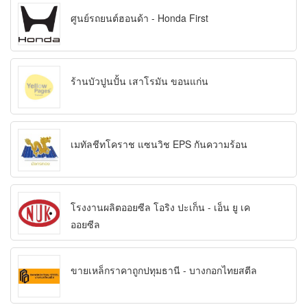
ศูนย์รถยนต์ฮอนด้า - Honda First
ร้านบัวปูนปั้น เสาโรมัน ขอนแก่น
เมทัลชีทโคราช แซนวิช EPS กันความร้อน
โรงงานผลิตออยซีล โอริง ปะเก็น - เอ็น ยู เค
ออยซีล
ขายเหล็กราคาถูกปทุมธานี - บางกอกไทยสตีล