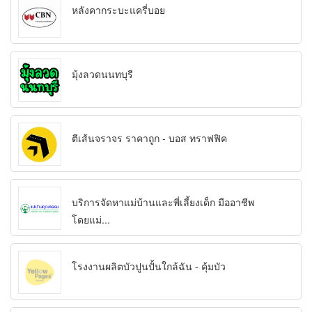
หลังคากระบะแครี่บอย
มุ้งลวดนนทบุรี
ตีเส้นจราจร ราคาถูก - บอส ทราฟฟิค
บริการจัดหาแม่บ้านและพี่เลี้ยงเด็ก มืออาชีพ
โดยแม่...
โรงงานผลิตบัวปูนปั้นใกล้ฉัน - คุ้มบัว