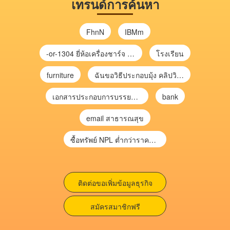
เทรนด์การค้นหา
FhnN
IBMm
-or-1304 ยี่ห้อเครื่องชาร์จ chargecore
โรงเรียน
furniture
ฉันขอวิธีประกอบมุ้ง คลิปวิดีโอ การประกอบมุ้ง
เอกสารประกอบการบรรยาย การประเมินความเสี่ยงเพื่อวางแผนการตรวจสอบ \
bank
email สาธารณสุข
ซื้อทรัพย์ NPL ต่ำกว่าราคาตลาด 30-70% แบบไม่ต้องไปประมูล”
ติดต่อขอเพิ่มข้อมูลธุรกิจ
สมัครสมาชิกฟรี