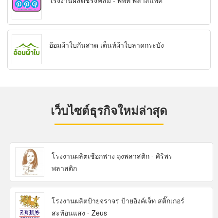
โรงงานผลิตชริ้งฟิล์ม - พีพีที พลาสแพค
อ้อมผ้าใบกันสาด เต็นท์ผ้าใบลาดกระบัง
เว็บไซต์ธุรกิจใหม่ล่าสุด
โรงงานผลิตเชือกฟาง ถุงพลาสติก - ศิริพร
พลาสติก
โรงงานผลิตป้ายจราจร ป้ายอิงค์เจ็ท สติ๊กเกอร์
สะท้อนแสง - Zeus