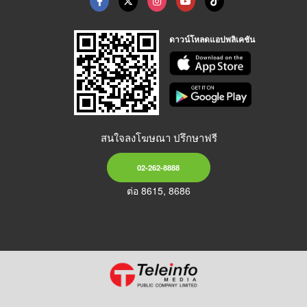
ดาวน์โหลดแอปพลิเคชัน
สนใจลงโฆษณา ปรึกษาฟรี
02-262-8888
ต่อ 8615, 8686