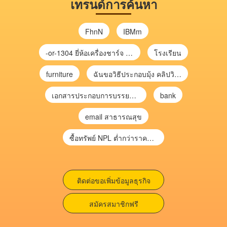
เทรนด์การค้นหา
FhnN
IBMm
-or-1304 ยี่ห้อเครื่องชาร์จ chargecore
โรงเรียน
furniture
ฉันขอวิธีประกอบมุ้ง คลิปวิดีโอ การประกอบมุ้ง
เอกสารประกอบการบรรยาย การประเมินความเสี่ยงเพื่อวางแผนการตรวจสอบ \
bank
email สาธารณสุข
ซื้อทรัพย์ NPL ต่ำกว่าราคาตลาด 30-70% แบบไม่ต้องไปประมูล”
ติดต่อขอเพิ่มข้อมูลธุรกิจ
สมัครสมาชิกฟรี