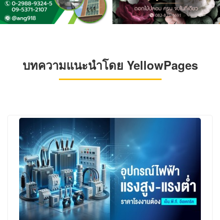
บทความแนะนำโดย YellowPages