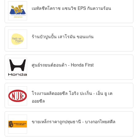
เมทัลชีทโคราช แซนวิช EPS กันความร้อน
ร้านบัวปูนปั้น เสาโรมัน ขอนแก่น
ศูนย์รถยนต์ฮอนด้า - Honda First
โรงงานผลิตออยซีล โอริง ปะเก็น - เอ็น ยู เค
ออยซีล
ขายเหล็กราคาถูกปทุมธานี - บางกอกไทยสตีล