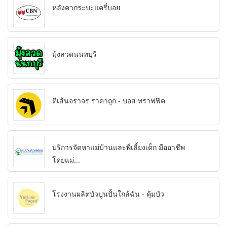
หลังคากระบะแครี่บอย
มุ้งลวดนนทบุรี
ตีเส้นจราจร ราคาถูก - บอส ทราฟฟิค
บริการจัดหาแม่บ้านและพี่เลี้ยงเด็ก มืออาชีพ
โดยแม่...
โรงงานผลิตบัวปูนปั้นใกล้ฉัน - คุ้มบัว