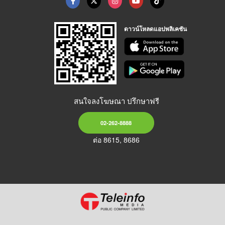
ดาวน์โหลดแอปพลิเคชัน
สนใจลงโฆษณา ปรึกษาฟรี
02-262-8888
ต่อ 8615, 8686