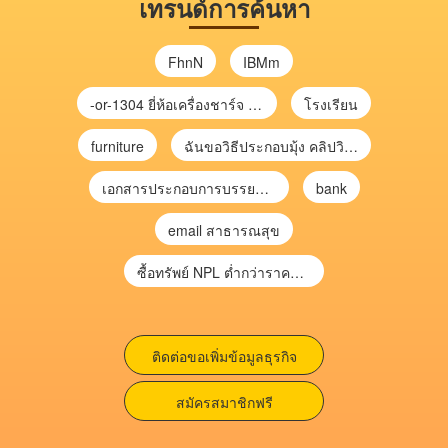
เทรนด์การค้นหา
FhnN
IBMm
-or-1304 ยี่ห้อเครื่องชาร์จ chargecore
โรงเรียน
furniture
ฉันขอวิธีประกอบมุ้ง คลิปวิดีโอ การประกอบมุ้ง
เอกสารประกอบการบรรยาย การประเมินความเสี่ยงเพื่อวางแผนการตรวจสอบ \
bank
email สาธารณสุข
ซื้อทรัพย์ NPL ต่ำกว่าราคาตลาด 30-70% แบบไม่ต้องไปประมูล”
ติดต่อขอเพิ่มข้อมูลธุรกิจ
สมัครสมาชิกฟรี