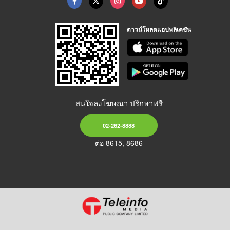
ดาวน์โหลดแอปพลิเคชัน
สนใจลงโฆษณา ปรึกษาฟรี
02-262-8888
ต่อ 8615, 8686