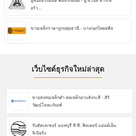
อู่ซ่อมสีรถยนต์ พ่นสีรถยนต์ - ยู.ซี.เอส คาร์เซ
อร์ว...
ขายเหล็กราคาถูกปทุมธานี - บางกอกไทยสตีล
เว็บไซต์ธุรกิจใหม่ล่าสุด
ขายส่งท่อเหล็กดำ ท่อเหล็กอาบสังกะสี - สิริ
วัฒน์โลหะภัณฑ์
รับตัดเลเซอร์ นนทบุรี ที.ซี. ฟิลเตอร์ แอนด์เอ็น
จิเนียริ่ง