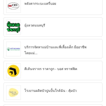
หลังคากระบะแครี่บอย
มุ้งลวดนนทบุรี
บริการจัดหาแม่บ้านและพี่เลี้ยงเด็ก มืออาชีพ
โดยแม่...
ตีเส้นจราจร ราคาถูก - บอส ทราฟฟิค
โรงงานผลิตบัวปูนปั้นใกล้ฉัน - คุ้มบัว