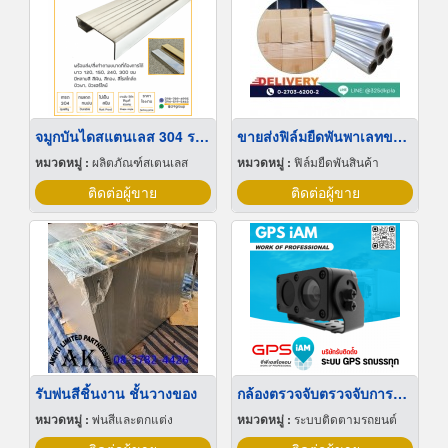
จมูกบันไดสแตนเลส 304 ราคาโรงงาน
ขายส่งฟิล์มยืดพันพาเลทขนาดพันด้วยมือ Hand wrap
หมวดหมู่ :
ผลิตภัณฑ์สเตนเลส
หมวดหมู่ :
ฟิล์มยืดพันสินค้า
ติดต่อผู้ขาย
ติดต่อผู้ขาย
รับพ่นสีชิ้นงาน ชั้นวางของ
กล้องตรวจจับตรวจจับการหลับใน
หมวดหมู่ :
พ่นสีและตกแต่ง
หมวดหมู่ :
ระบบติดตามรถยนต์