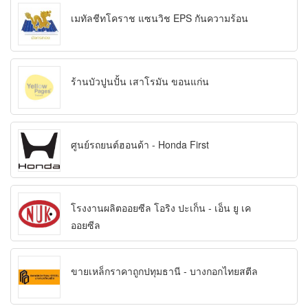
เมทัลชีทโคราช แซนวิช EPS กันความร้อน
ร้านบัวปูนปั้น เสาโรมัน ขอนแก่น
ศูนย์รถยนต์ฮอนด้า - Honda First
โรงงานผลิตออยซีล โอริง ปะเก็น - เอ็น ยู เค
ออยซีล
ขายเหล็กราคาถูกปทุมธานี - บางกอกไทยสตีล