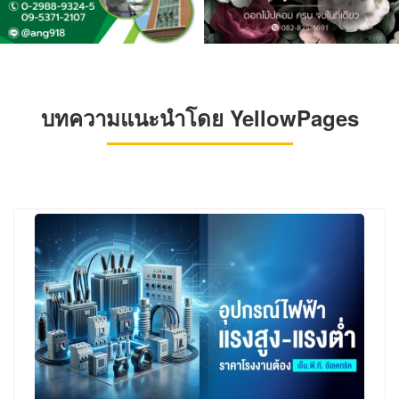
บทความแนะนำโดย YellowPages