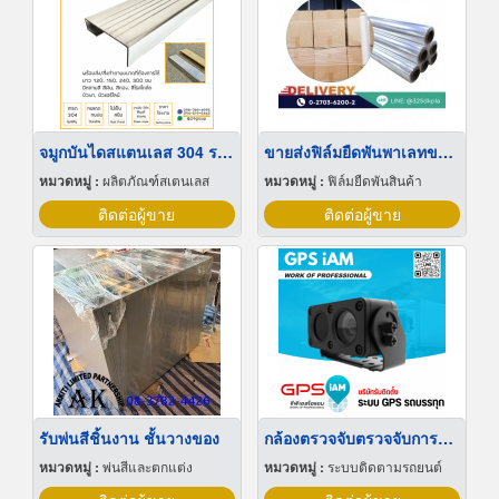
จมูกบันไดสแตนเลส 304 ราคาโรงงาน
ขายส่งฟิล์มยืดพันพาเลทขนาดพันด้วยมือ Hand wrap
หมวดหมู่ :
ผลิตภัณฑ์สเตนเลส
หมวดหมู่ :
ฟิล์มยืดพันสินค้า
ติดต่อผู้ขาย
ติดต่อผู้ขาย
รับพ่นสีชิ้นงาน ชั้นวางของ
กล้องตรวจจับตรวจจับการหลับใน
หมวดหมู่ :
พ่นสีและตกแต่ง
หมวดหมู่ :
ระบบติดตามรถยนต์