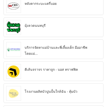
หลังคากระบะแครี่บอย
มุ้งลวดนนทบุรี
บริการจัดหาแม่บ้านและพี่เลี้ยงเด็ก มืออาชีพ
โดยแม่...
ตีเส้นจราจร ราคาถูก - บอส ทราฟฟิค
โรงงานผลิตบัวปูนปั้นใกล้ฉัน - คุ้มบัว