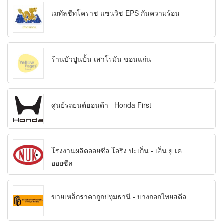
เมทัลชีทโคราช แซนวิช EPS กันความร้อน
ร้านบัวปูนปั้น เสาโรมัน ขอนแก่น
ศูนย์รถยนต์ฮอนด้า - Honda First
โรงงานผลิตออยซีล โอริง ปะเก็น - เอ็น ยู เค
ออยซีล
ขายเหล็กราคาถูกปทุมธานี - บางกอกไทยสตีล