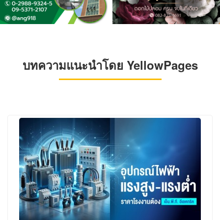
บทความแนะนำโดย YellowPages