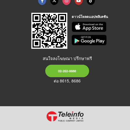
ดาวน์โหลดแอปพลิเคชัน
สนใจลงโฆษณา ปรึกษาฟรี
02-262-8888
ต่อ 8615, 8686