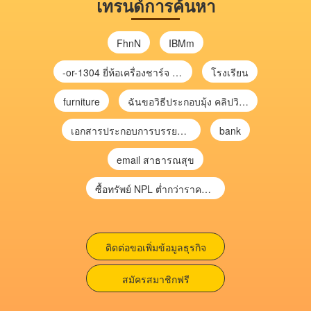
เทรนด์การค้นหา
FhnN
IBMm
-or-1304 ยี่ห้อเครื่องชาร์จ chargecore
โรงเรียน
furniture
ฉันขอวิธีประกอบมุ้ง คลิปวิดีโอ การประกอบมุ้ง
เอกสารประกอบการบรรยาย การประเมินความเสี่ยงเพื่อวางแผนการตรวจสอบ \
bank
email สาธารณสุข
ซื้อทรัพย์ NPL ต่ำกว่าราคาตลาด 30-70% แบบไม่ต้องไปประมูล”
ติดต่อขอเพิ่มข้อมูลธุรกิจ
สมัครสมาชิกฟรี