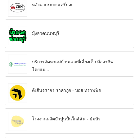
หลังคากระบะแครี่บอย
มุ้งลวดนนทบุรี
บริการจัดหาแม่บ้านและพี่เลี้ยงเด็ก มืออาชีพ
โดยแม่...
ตีเส้นจราจร ราคาถูก - บอส ทราฟฟิค
โรงงานผลิตบัวปูนปั้นใกล้ฉัน - คุ้มบัว