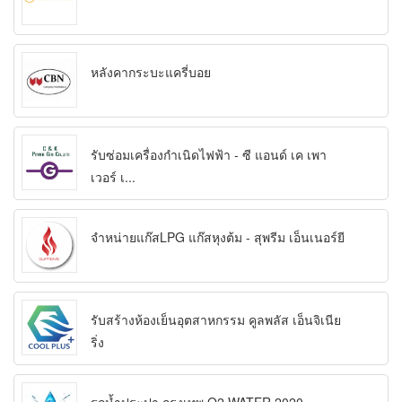
หลังคากระบะแครี่บอย
รับซ่อมเครื่องกำเนิดไฟฟ้า - ซี แอนด์ เค เพา
เวอร์ เ...
จำหน่ายแก๊สLPG แก๊สหุงต้ม - สุพรีม เอ็นเนอร์ยี
รับสร้างห้องเย็นอุตสาหกรรม คูลพลัส เอ็นจิเนีย
ริ่ง