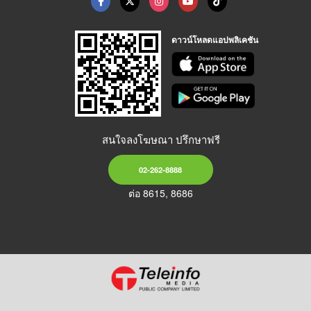
ดาวน์โหลดแอปพลิเคชัน
สนใจลงโฆษณา ปรึกษาฟรี
02-262-8888
ต่อ 8615, 8686