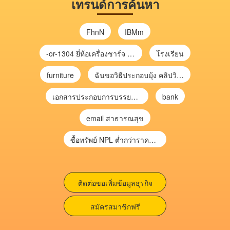
เทรนด์การค้นหา
FhnN
IBMm
-or-1304 ยี่ห้อเครื่องชาร์จ chargecore
โรงเรียน
furniture
ฉันขอวิธีประกอบมุ้ง คลิปวิดีโอ การประกอบมุ้ง
เอกสารประกอบการบรรยาย การประเมินความเสี่ยงเพื่อวางแผนการตรวจสอบ \
bank
email สาธารณสุข
ซื้อทรัพย์ NPL ต่ำกว่าราคาตลาด 30-70% แบบไม่ต้องไปประมูล”
ติดต่อขอเพิ่มข้อมูลธุรกิจ
สมัครสมาชิกฟรี