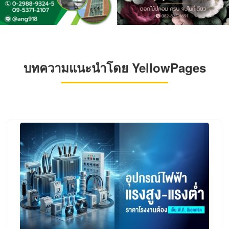
บทความแนะนำโดย YellowPages