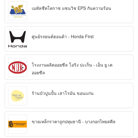
เมทัลชีทโคราช แซนวิช EPS กันความร้อน
ศูนย์รถยนต์ฮอนด้า - Honda First
โรงงานผลิตออยซีล โอริง ปะเก็น - เอ็น ยู เค
ออยซีล
ร้านบัวปูนปั้น เสาโรมัน ขอนแก่น
ขายเหล็กราคาถูกปทุมธานี - บางกอกไทยสตีล