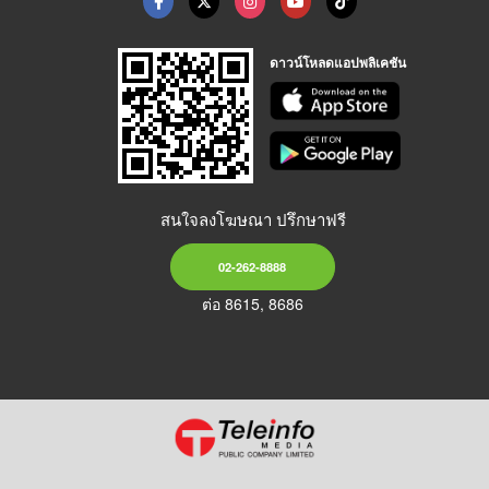
ดาวน์โหลดแอปพลิเคชัน
สนใจลงโฆษณา ปรึกษาฟรี
02-262-8888
ต่อ 8615, 8686