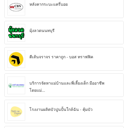
หลังคากระบะแครี่บอย
มุ้งลวดนนทบุรี
ตีเส้นจราจร ราคาถูก - บอส ทราฟฟิค
บริการจัดหาแม่บ้านและพี่เลี้ยงเด็ก มืออาชีพ
โดยแม่...
โรงงานผลิตบัวปูนปั้นใกล้ฉัน - คุ้มบัว