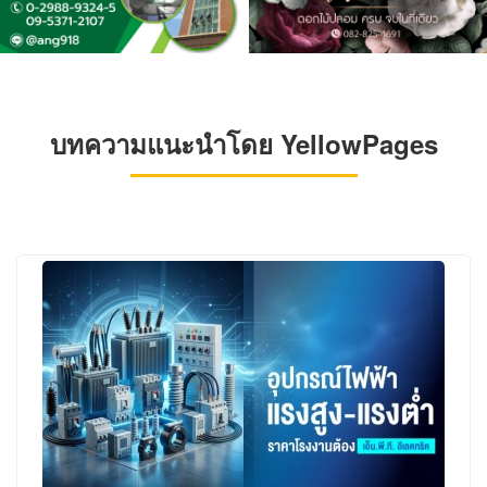
บทความแนะนำโดย YellowPages