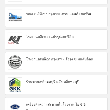
รถเครนให้เช่า กรุงเทพ เครน แอนด์ เซอร์วิส
โรงงานผลิตและแปรรูปอะคริลิค
โรงงานอิฐบล็อก กรุงเทพ - จึงรุ่ง ซีเมนต์บล็อค
ร้านขายเหล็กชลบุรี คลังเหล็กชลบุรี
เครื่องทำความสะอาดพื้นโรงงาน ไอ ซี อี