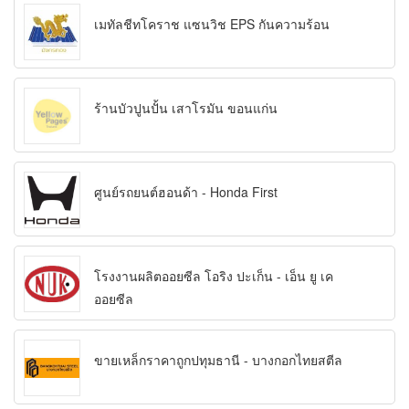
เมทัลชีทโคราช แซนวิช EPS กันความร้อน
ร้านบัวปูนปั้น เสาโรมัน ขอนแก่น
ศูนย์รถยนต์ฮอนด้า - Honda First
โรงงานผลิตออยซีล โอริง ปะเก็น - เอ็น ยู เค
ออยซีล
ขายเหล็กราคาถูกปทุมธานี - บางกอกไทยสตีล