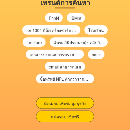
เทรนด์การค้นหา
FhnN
IBMm
-or-1304 ยี่ห้อเครื่องชาร์จ chargecore
โรงเรียน
furniture
ฉันขอวิธีประกอบมุ้ง คลิปวิดีโอ การประกอบมุ้ง
เอกสารประกอบการบรรยาย การประเมินความเสี่ยงเพื่อวางแผนการตรวจสอบ \
bank
email สาธารณสุข
ซื้อทรัพย์ NPL ต่ำกว่าราคาตลาด 30-70% แบบไม่ต้องไปประมูล”
ติดต่อขอเพิ่มข้อมูลธุรกิจ
สมัครสมาชิกฟรี