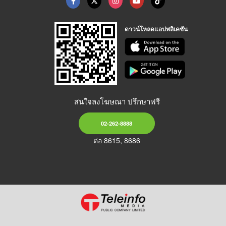
ดาวน์โหลดแอปพลิเคชัน
สนใจลงโฆษณา ปรึกษาฟรี
02-262-8888
ต่อ 8615, 8686