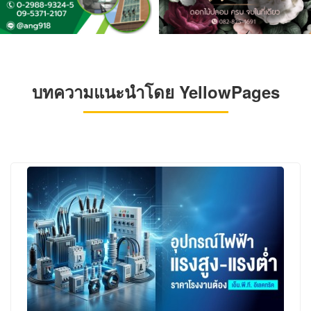
บทความแนะนำโดย YellowPages