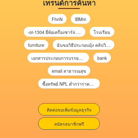
เทรนด์การค้นหา
FhnN
IBMm
-or-1304 ยี่ห้อเครื่องชาร์จ chargecore
โรงเรียน
furniture
ฉันขอวิธีประกอบมุ้ง คลิปวิดีโอ การประกอบมุ้ง
เอกสารประกอบการบรรยาย การประเมินความเสี่ยงเพื่อวางแผนการตรวจสอบ \
bank
email สาธารณสุข
ซื้อทรัพย์ NPL ต่ำกว่าราคาตลาด 30-70% แบบไม่ต้องไปประมูล”
ติดต่อขอเพิ่มข้อมูลธุรกิจ
สมัครสมาชิกฟรี