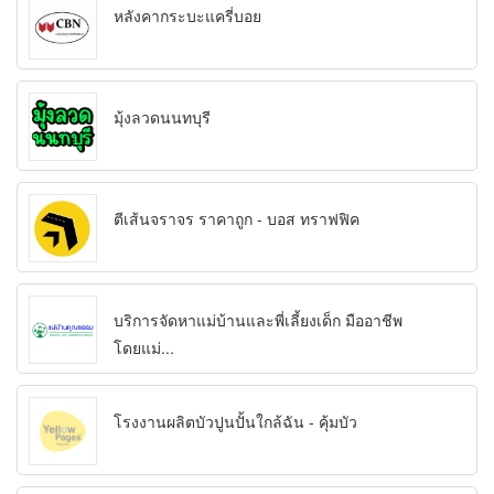
หลังคากระบะแครี่บอย
มุ้งลวดนนทบุรี
ตีเส้นจราจร ราคาถูก - บอส ทราฟฟิค
บริการจัดหาแม่บ้านและพี่เลี้ยงเด็ก มืออาชีพ
โดยแม่...
โรงงานผลิตบัวปูนปั้นใกล้ฉัน - คุ้มบัว