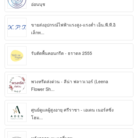
อ่อนนุช
ขายส่งอุปกรณ์ไฟฟ้าแรงสูง-แรงต่ำ เอ็น.พี.ที.อิ
เล็กท...
รับตัดพื้นคอนกรีต - ธราดล 2555
พวงหรีดส่งด่วน - ​ลีน่า ฟลาวเวอร์ (Leena
Flower Sh...
ศูนย์ดูแลผู้สูงอายุ ศรีราชา - เอเดน เนอร์สซิ่ง
โฮม...