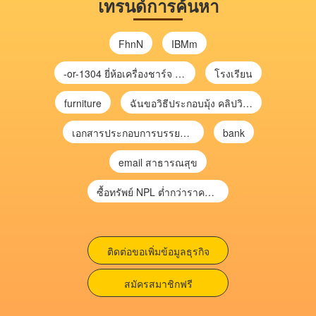
เทรนด์การค้นหา
FhnN
IBMm
-or-1304 ยี่ห้อเครื่องชาร์จ chargecore
โรงเรียน
furniture
ฉันขอวิธีประกอบมุ้ง คลิปวิดีโอ การประกอบมุ้ง
เอกสารประกอบการบรรยาย การประเมินความเสี่ยงเพื่อวางแผนการตรวจสอบ \
bank
email สาธารณสุข
ซื้อทรัพย์ NPL ต่ำกว่าราคาตลาด 30-70% แบบไม่ต้องไปประมูล”
ติดต่อขอเพิ่มข้อมูลธุรกิจ
สมัครสมาชิกฟรี