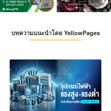
บทความแนะนำโดย YellowPages