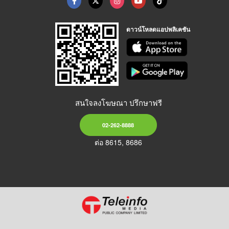
ดาวน์โหลดแอปพลิเคชัน
สนใจลงโฆษณา ปรึกษาฟรี
02-262-8888
ต่อ 8615, 8686