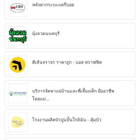
หลังคากระบะแครี่บอย
มุ้งลวดนนทบุรี
ตีเส้นจราจร ราคาถูก - บอส ทราฟฟิค
บริการจัดหาแม่บ้านและพี่เลี้ยงเด็ก มืออาชีพ
โดยแม่...
โรงงานผลิตบัวปูนปั้นใกล้ฉัน - คุ้มบัว