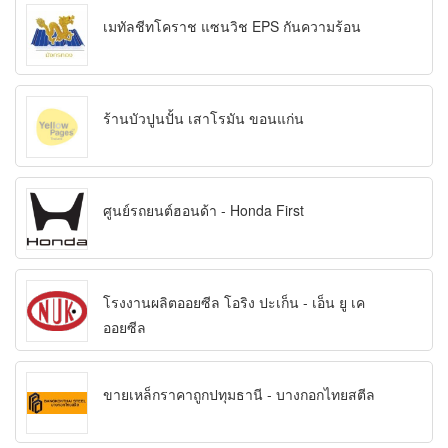
เมทัลชีทโคราช แซนวิช EPS กันความร้อน
ร้านบัวปูนปั้น เสาโรมัน ขอนแก่น
ศูนย์รถยนต์ฮอนด้า - Honda First
โรงงานผลิตออยซีล โอริง ปะเก็น - เอ็น ยู เค
ออยซีล
ขายเหล็กราคาถูกปทุมธานี - บางกอกไทยสตีล