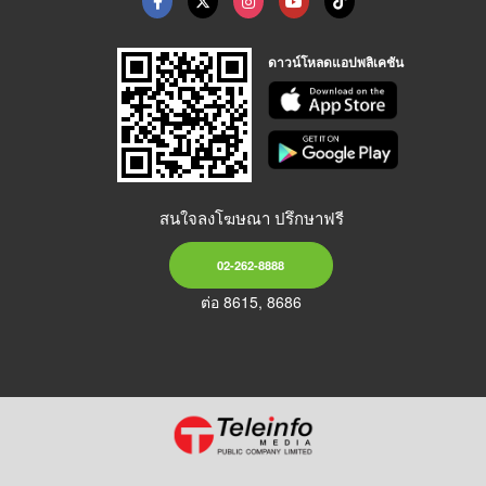
ดาวน์โหลดแอปพลิเคชัน
สนใจลงโฆษณา ปรึกษาฟรี
02-262-8888
ต่อ 8615, 8686