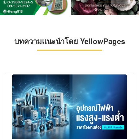
บทความแนะนำโดย YellowPages