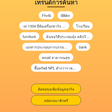
เทรนด์การค้นหา
FhnN
IBMm
-or-1304 ยี่ห้อเครื่องชาร์จ chargecore
โรงเรียน
furniture
ฉันขอวิธีประกอบมุ้ง คลิปวิดีโอ การประกอบมุ้ง
เอกสารประกอบการบรรยาย การประเมินความเสี่ยงเพื่อวางแผนการตรวจสอบ \
bank
email สาธารณสุข
ซื้อทรัพย์ NPL ต่ำกว่าราคาตลาด 30-70% แบบไม่ต้องไปประมูล”
ติดต่อขอเพิ่มข้อมูลธุรกิจ
สมัครสมาชิกฟรี