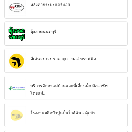
หลังคากระบะแครี่บอย
มุ้งลวดนนทบุรี
ตีเส้นจราจร ราคาถูก - บอส ทราฟฟิค
บริการจัดหาแม่บ้านและพี่เลี้ยงเด็ก มืออาชีพ
โดยแม่...
โรงงานผลิตบัวปูนปั้นใกล้ฉัน - คุ้มบัว