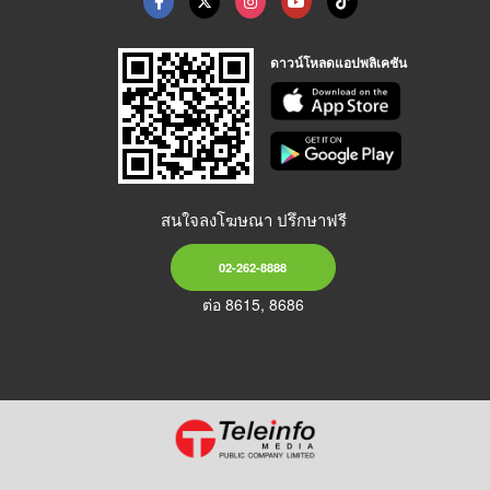
ดาวน์โหลดแอปพลิเคชัน
สนใจลงโฆษณา ปรึกษาฟรี
02-262-8888
ต่อ 8615, 8686