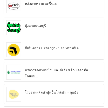
หลังคากระบะแครี่บอย
มุ้งลวดนนทบุรี
ตีเส้นจราจร ราคาถูก - บอส ทราฟฟิค
บริการจัดหาแม่บ้านและพี่เลี้ยงเด็ก มืออาชีพ
โดยแม่...
โรงงานผลิตบัวปูนปั้นใกล้ฉัน - คุ้มบัว