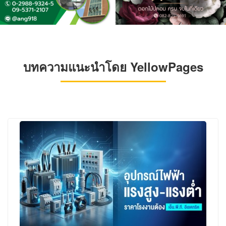
บทความแนะนำโดย YellowPages