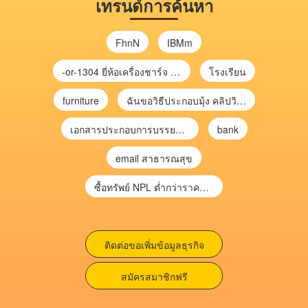
เทรนด์การค้นหา
FhnN
IBMm
-or-1304 ยี่ห้อเครื่องชาร์จ chargecore
โรงเรียน
furniture
ฉันขอวิธีประกอบมุ้ง คลิปวิดีโอ การประกอบมุ้ง
เอกสารประกอบการบรรยาย การประเมินความเสี่ยงเพื่อวางแผนการตรวจสอบ \
bank
email สาธารณสุข
ซื้อทรัพย์ NPL ต่ำกว่าราคาตลาด 30-70% แบบไม่ต้องไปประมูล”
ติดต่อขอเพิ่มข้อมูลธุรกิจ
สมัครสมาชิกฟรี