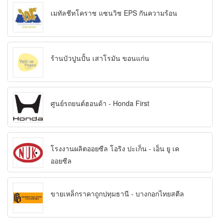
เมทัลชีทโคราช แซนวิช EPS กันความร้อน
ร้านบัวปูนปั้น เสาโรมัน ขอนแก่น
ศูนย์รถยนต์ฮอนด้า - Honda First
โรงงานผลิตออยซีล โอริง ปะเก็น - เอ็น ยู เค
ออยซีล
ขายเหล็กราคาถูกปทุมธานี - บางกอกไทยสตีล