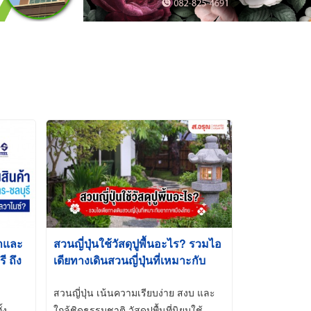
้าและ
สวนญี่ปุ่นใช้วัสดุปูพื้นอะไร? รวมไอ
 ถึง
เดียทางเดินสวนญี่ปุ่นที่เหมาะกับ
t-Dip
อากาศเมืองไทย
สวนญี่ปุ่น เน้นความเรียบง่าย สงบ และ
้ง
ใกล้ชิดธรรมชาติ วัสดุปูพื้นที่นิยมใช้