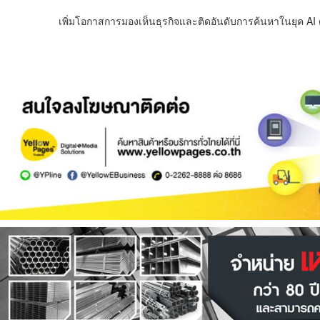
เพิ่มโอกาสการมองเห็นธุรกิจและติดอันดับการค้นหาในยุค AI ด้