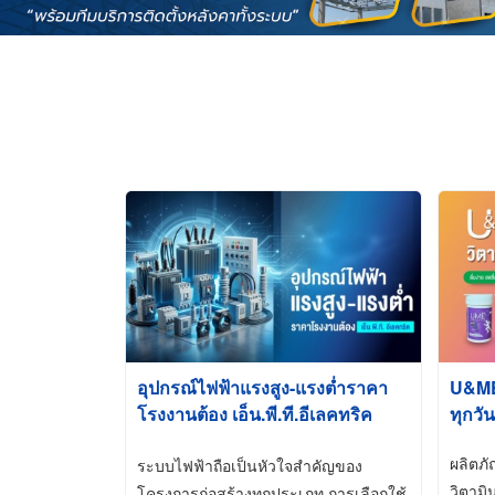
อุปกรณ์ไฟฟ้าแรงสูง-แรงต่ำราคา
U&ME ว
โรงงานต้อง เอ็น.พี.ที.อีเลคทริค
ทุกวัน
ซัพพลาย
ผลิตภ
ระบบไฟฟ้าถือเป็นหัวใจสำคัญของ
วิตามิ
โครงการก่อสร้างทุกประเภท การเลือกใช้