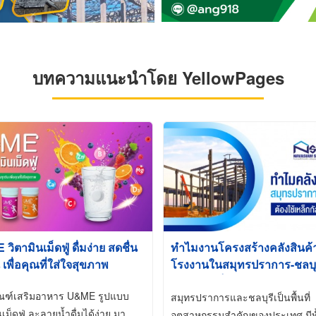
บทความแนะนำโดย YellowPages
ิตามินเม็ดฟู่ ดื่มง่าย สดชื่น
ทำไมงานโครงสร้างคลังสินค
 เพื่อคุณที่ใส่ใจสุขภาพ
โรงงานในสมุทรปราการ-ชลบุรี
นิยมใช้เหล็กชุบกัลวาไนซ์ (Ho
ัณฑ์เสริมอาหาร U&ME รูปแบบ
Galvanized)
สมุทรปราการและชลบุรีเป็นพื้นที่
นเม็ดฟู่ ละลายน้ำดื่มได้ง่าย มา
อุตสาหกรรมสำคัญของประเทศ มีทั