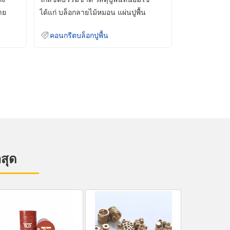
าย
ได้แก่ บล็อกลายไม้หมอน แผ่นปูพื้น
คอนกรีต
คอนกรีตบล็อกปูพื้น
าสุด