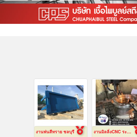
งานพ่นสีทราย ชลบุรี
งานมิลลิ่งCNC ระยอง