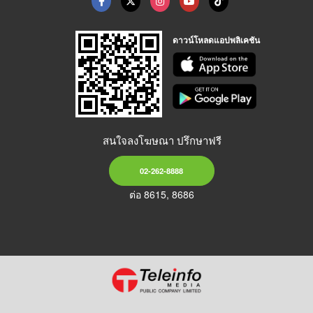
ดาวน์โหลดแอปพลิเคชัน
สนใจลงโฆษณา ปรึกษาฟรี
02-262-8888
ต่อ 8615, 8686