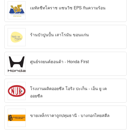
เมทัลชีทโคราช แซนวิช EPS กันความร้อน
ร้านบัวปูนปั้น เสาโรมัน ขอนแก่น
ศูนย์รถยนต์ฮอนด้า - Honda First
โรงงานผลิตออยซีล โอริง ปะเก็น - เอ็น ยู เค
ออยซีล
ขายเหล็กราคาถูกปทุมธานี - บางกอกไทยสตีล