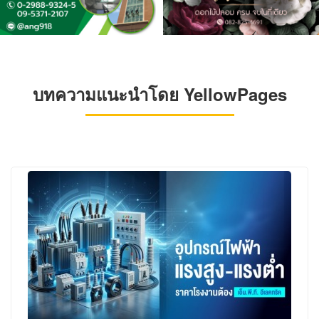
บทความแนะนำโดย YellowPages