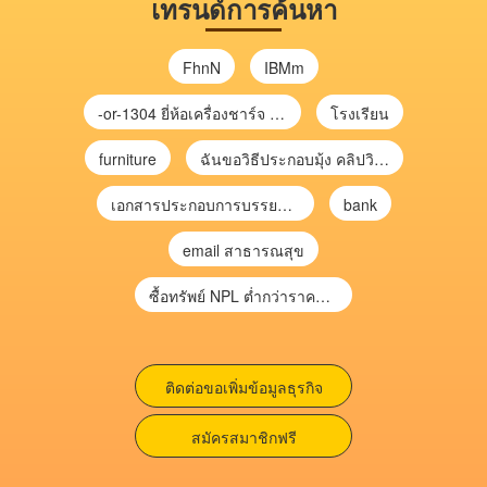
เทรนด์การค้นหา
FhnN
IBMm
-or-1304 ยี่ห้อเครื่องชาร์จ chargecore
โรงเรียน
furniture
ฉันขอวิธีประกอบมุ้ง คลิปวิดีโอ การประกอบมุ้ง
เอกสารประกอบการบรรยาย การประเมินความเสี่ยงเพื่อวางแผนการตรวจสอบ \
bank
email สาธารณสุข
ซื้อทรัพย์ NPL ต่ำกว่าราคาตลาด 30-70% แบบไม่ต้องไปประมูล”
ติดต่อขอเพิ่มข้อมูลธุรกิจ
สมัครสมาชิกฟรี