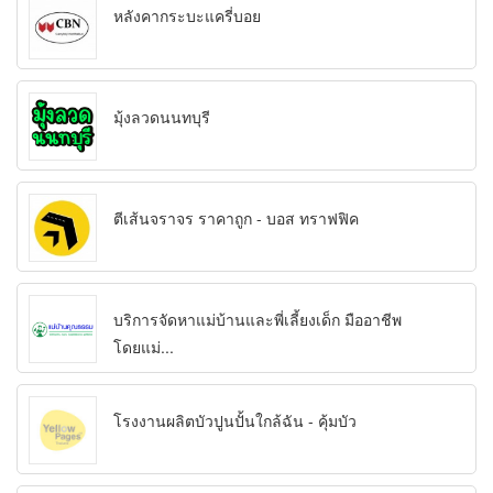
หลังคากระบะแครี่บอย
มุ้งลวดนนทบุรี
ตีเส้นจราจร ราคาถูก - บอส ทราฟฟิค
บริการจัดหาแม่บ้านและพี่เลี้ยงเด็ก มืออาชีพ
โดยแม่...
โรงงานผลิตบัวปูนปั้นใกล้ฉัน - คุ้มบัว