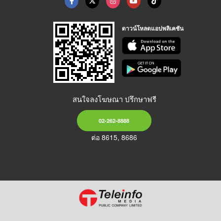
ดาวน์โหลดแอปพลิเคชัน
สนใจลงโฆษณา ปรึกษาฟรี
02-262-8888
ต่อ 8615, 8686