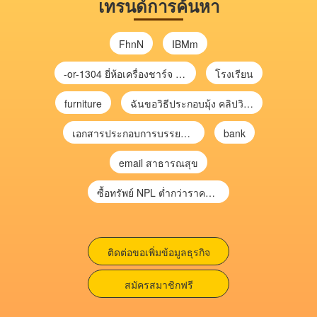
เทรนด์การค้นหา
FhnN
IBMm
-or-1304 ยี่ห้อเครื่องชาร์จ chargecore
โรงเรียน
furniture
ฉันขอวิธีประกอบมุ้ง คลิปวิดีโอ การประกอบมุ้ง
เอกสารประกอบการบรรยาย การประเมินความเสี่ยงเพื่อวางแผนการตรวจสอบ \
bank
email สาธารณสุข
ซื้อทรัพย์ NPL ต่ำกว่าราคาตลาด 30-70% แบบไม่ต้องไปประมูล”
ติดต่อขอเพิ่มข้อมูลธุรกิจ
สมัครสมาชิกฟรี