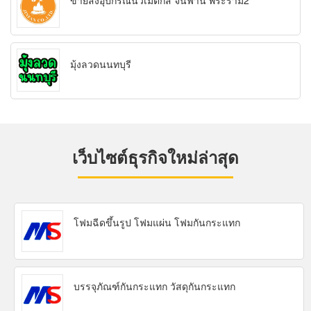
ขายส่งอุปกรณ์นิวเมติกส์ จินฟาน พระราม2
มุ้งลวดนนทบุรี
เว็บไซต์ธุรกิจใหม่ล่าสุด
โฟมฉีดขึ้นรูป โฟมแผ่น โฟมกันกระแทก
บรรจุภัณฑ์กันกระแทก วัสดุกันกระแทก