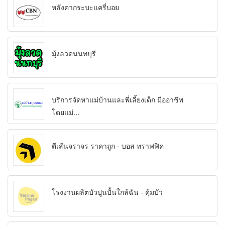
หลังคากระบะแครี่บอย
มุ้งลวดนนทบุรี
บริการจัดหาแม่บ้านและพี่เลี้ยงเด็ก มืออาชีพ
โดยแม่...
ตีเส้นจราจร ราคาถูก - บอส ทราฟฟิค
โรงงานผลิตบัวปูนปั้นใกล้ฉัน - คุ้มบัว