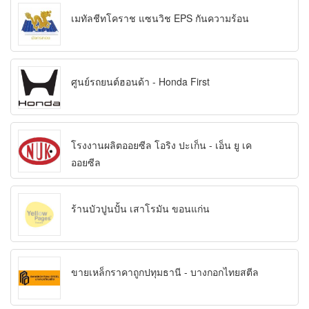
เมทัลชีทโคราช แซนวิช EPS กันความร้อน
ศูนย์รถยนต์ฮอนด้า - Honda First
โรงงานผลิตออยซีล โอริง ปะเก็น - เอ็น ยู เค
ออยซีล
ร้านบัวปูนปั้น เสาโรมัน ขอนแก่น
ขายเหล็กราคาถูกปทุมธานี - บางกอกไทยสตีล