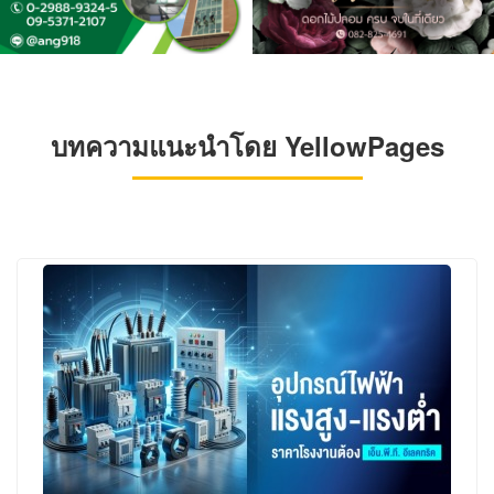
บทความแนะนำโดย YellowPages