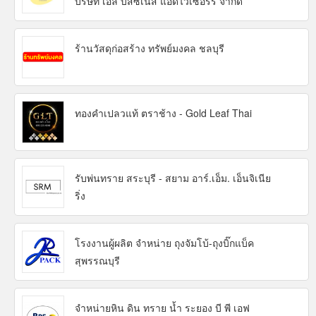
บริษัท เอล บิสซิเนส แอดไวเซอร์รี่ จำกัด
ร้านวัสดุก่อสร้าง ทรัพย์มงคล ชลบุรี
ทองคำเปลวแท้ ตราช้าง - Gold Leaf Thai
รับพ่นทราย สระบุรี - สยาม อาร์.เอ็ม. เอ็นจิเนีย
ริ่ง
โรงงานผู้ผลิต จำหน่าย ถุงจัมโบ้-ถุงบิ๊กแบ็ค
สุพรรณบุรี
จำหน่ายหิน ดิน ทราย น้ำ ระยอง บี พี เอฟ