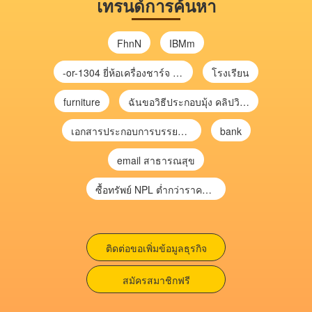
เทรนด์การค้นหา
FhnN
IBMm
-or-1304 ยี่ห้อเครื่องชาร์จ chargecore
โรงเรียน
furniture
ฉันขอวิธีประกอบมุ้ง คลิปวิดีโอ การประกอบมุ้ง
เอกสารประกอบการบรรยาย การประเมินความเสี่ยงเพื่อวางแผนการตรวจสอบ \
bank
email สาธารณสุข
ซื้อทรัพย์ NPL ต่ำกว่าราคาตลาด 30-70% แบบไม่ต้องไปประมูล”
ติดต่อขอเพิ่มข้อมูลธุรกิจ
สมัครสมาชิกฟรี