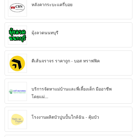
หลังคากระบะแครี่บอย
มุ้งลวดนนทบุรี
ตีเส้นจราจร ราคาถูก - บอส ทราฟฟิค
บริการจัดหาแม่บ้านและพี่เลี้ยงเด็ก มืออาชีพ
โดยแม่...
โรงงานผลิตบัวปูนปั้นใกล้ฉัน - คุ้มบัว