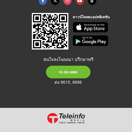
ดาวน์โหลดแอปพลิเคชัน
สนใจลงโฆษณา ปรึกษาฟรี
02-262-8888
ต่อ 8615, 8686