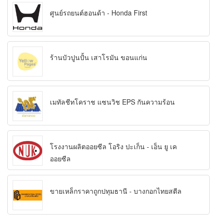
ศูนย์รถยนต์ฮอนด้า - Honda First
ร้านบัวปูนปั้น เสาโรมัน ขอนแก่น
เมทัลชีทโคราช แซนวิช EPS กันความร้อน
โรงงานผลิตออยซีล โอริง ปะเก็น - เอ็น ยู เค
ออยซีล
ขายเหล็กราคาถูกปทุมธานี - บางกอกไทยสตีล