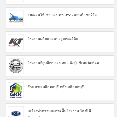
รถเครนให้เช่า กรุงเทพ เครน แอนด์ เซอร์วิส
โรงงานผลิตและแปรรูปอะคริลิค
โรงงานอิฐบล็อก กรุงเทพ - จึงรุ่ง ซีเมนต์บล็อค
ร้านขายเหล็กชลบุรี คลังเหล็กชลบุรี
เครื่องทำความสะอาดพื้นโรงงาน ไอ ซี อี