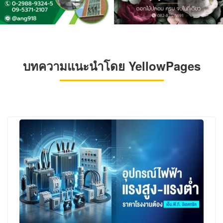
บทความแนะนำโดย YellowPages