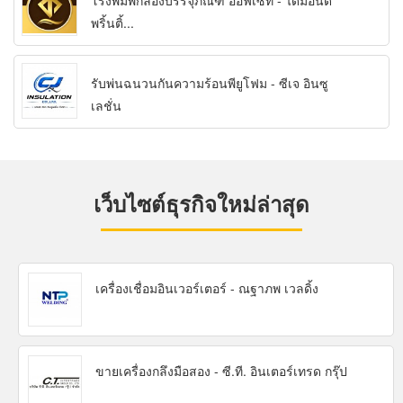
โรงพิมพ์กล่องบรรจุภัณฑ์ ออฟเซ็ท - ไดมอนด์
พริ้นติ้...
รับพ่นฉนวนกันความร้อนพียูโฟม - ซีเจ อินซู
เลชั่น
เว็บไซต์ธุรกิจใหม่ล่าสุด
เครื่องเชื่อมอินเวอร์เตอร์ - ณฐาภพ เวลดิ้ง
ขายเครื่องกลึงมือสอง - ซี.ที. อินเตอร์เทรด กรุ๊ป