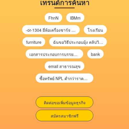
เทรนด์การค้นหา
FhnN
IBMm
-or-1304 ยี่ห้อเครื่องชาร์จ chargecore
โรงเรียน
furniture
ฉันขอวิธีประกอบมุ้ง คลิปวิดีโอ การประกอบมุ้ง
เอกสารประกอบการบรรยาย การประเมินความเสี่ยงเพื่อวางแผนการตรวจสอบ \
bank
email สาธารณสุข
ซื้อทรัพย์ NPL ต่ำกว่าราคาตลาด 30-70% แบบไม่ต้องไปประมูล”
ติดต่อขอเพิ่มข้อมูลธุรกิจ
สมัครสมาชิกฟรี