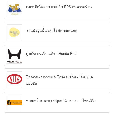
เมทัลชีทโคราช แซนวิช EPS กันความร้อน
ร้านบัวปูนปั้น เสาโรมัน ขอนแก่น
ศูนย์รถยนต์ฮอนด้า - Honda First
โรงงานผลิตออยซีล โอริง ปะเก็น - เอ็น ยู เค
ออยซีล
ขายเหล็กราคาถูกปทุมธานี - บางกอกไทยสตีล