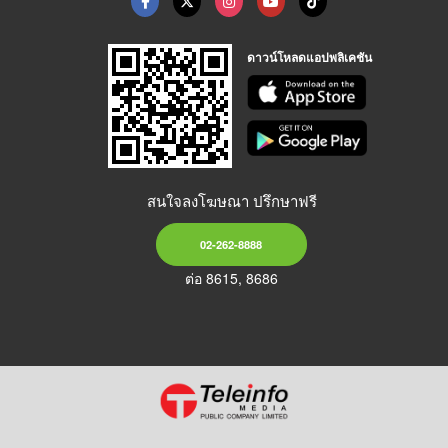
ดาวน์โหลดแอปพลิเคชัน
สนใจลงโฆษณา ปรึกษาฟรี
02-262-8888
ต่อ 8615, 8686