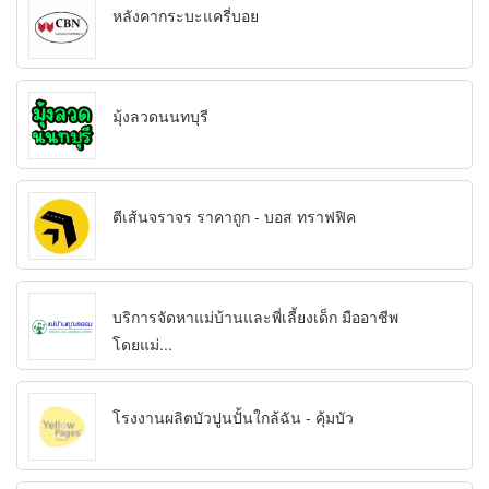
หลังคากระบะแครี่บอย
มุ้งลวดนนทบุรี
ตีเส้นจราจร ราคาถูก - บอส ทราฟฟิค
บริการจัดหาแม่บ้านและพี่เลี้ยงเด็ก มืออาชีพ
โดยแม่...
โรงงานผลิตบัวปูนปั้นใกล้ฉัน - คุ้มบัว