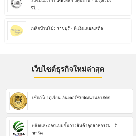
รับซื้อแอร์เก่า เศษเหล็ก ปทุมธานี - พ.รุ่งเรือง
รีไ...
เหล็กบ้านโป่ง ราชบุรี - ที.เอ็น.แอล.สตีล
เว็บไซต์ธุรกิจใหม่ล่าสุด
เชือกโยงทุเรียน-อินเตอร์ชัยพัฒนาพลาสติก
ผลิตและออกแบบชั้นวางสินค้าอุตสาหกรรม - ริ
ชาร์ด