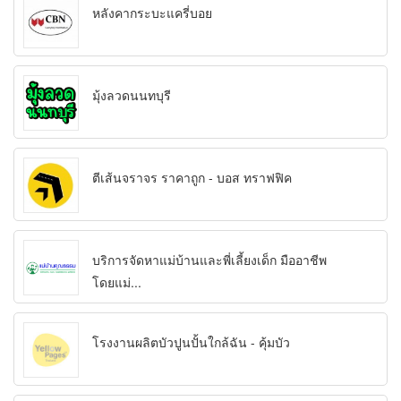
หลังคากระบะแครี่บอย
มุ้งลวดนนทบุรี
ตีเส้นจราจร ราคาถูก - บอส ทราฟฟิค
บริการจัดหาแม่บ้านและพี่เลี้ยงเด็ก มืออาชีพ
โดยแม่...
โรงงานผลิตบัวปูนปั้นใกล้ฉัน - คุ้มบัว