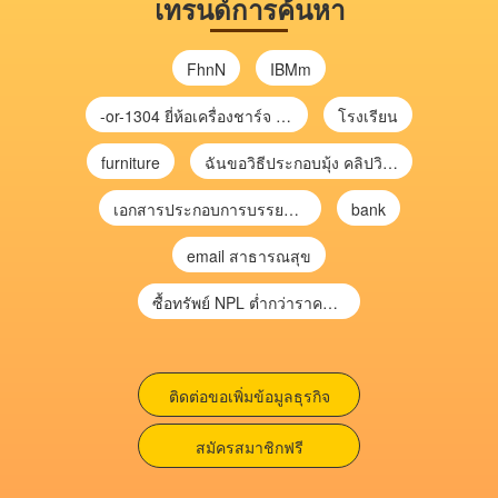
เทรนด์การค้นหา
FhnN
IBMm
-or-1304 ยี่ห้อเครื่องชาร์จ chargecore
โรงเรียน
furniture
ฉันขอวิธีประกอบมุ้ง คลิปวิดีโอ การประกอบมุ้ง
เอกสารประกอบการบรรยาย การประเมินความเสี่ยงเพื่อวางแผนการตรวจสอบ \
bank
email สาธารณสุข
ซื้อทรัพย์ NPL ต่ำกว่าราคาตลาด 30-70% แบบไม่ต้องไปประมูล”
ติดต่อขอเพิ่มข้อมูลธุรกิจ
สมัครสมาชิกฟรี