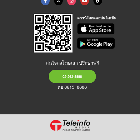
ดาวน์โหลดแอปพลิเคชัน
สนใจลงโฆษณา ปรึกษาฟรี
02-262-8888
ต่อ 8615, 8686