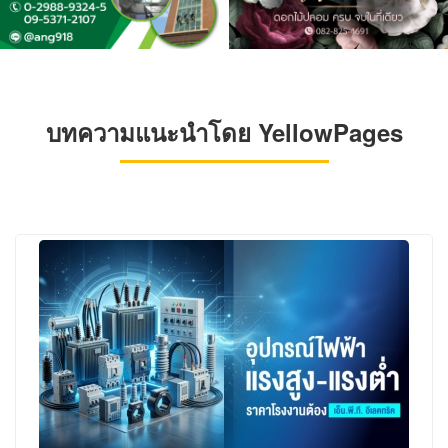
บทความแนะนำโดย YellowPages