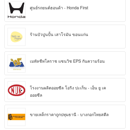
ศูนย์รถยนต์ฮอนด้า - Honda First
ร้านบัวปูนปั้น เสาโรมัน ขอนแก่น
เมทัลชีทโคราช แซนวิช EPS กันความร้อน
โรงงานผลิตออยซีล โอริง ปะเก็น - เอ็น ยู เค
ออยซีล
ขายเหล็กราคาถูกปทุมธานี - บางกอกไทยสตีล