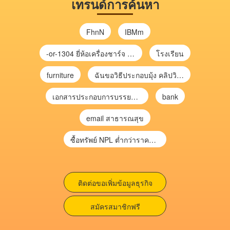
เทรนด์การค้นหา
FhnN
IBMm
-or-1304 ยี่ห้อเครื่องชาร์จ chargecore
โรงเรียน
furniture
ฉันขอวิธีประกอบมุ้ง คลิปวิดีโอ การประกอบมุ้ง
เอกสารประกอบการบรรยาย การประเมินความเสี่ยงเพื่อวางแผนการตรวจสอบ \
bank
email สาธารณสุข
ซื้อทรัพย์ NPL ต่ำกว่าราคาตลาด 30-70% แบบไม่ต้องไปประมูล”
ติดต่อขอเพิ่มข้อมูลธุรกิจ
สมัครสมาชิกฟรี