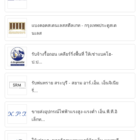
แบงคอคสเตนเลสสตีลเกท - กรุงเทพประตูสเต
นเลส
รับจ้างรื้อถอน เคลียร์ริ่งพื้นที่ ให้เช่าแบคโฮ-
ป.ป...
รับพ่นทราย สระบุรี - สยาม อาร์.เอ็ม. เอ็นจิเนีย
ริ่...
ขายส่งอุปกรณ์ไฟฟ้าแรงสูง-แรงต่ำ เอ็น.พี.ที.อิ
เล็กท...