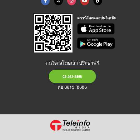
ดาวน์โหลดแอปพลิเคชัน
สนใจลงโฆษณา ปรึกษาฟรี
02-262-8888
ต่อ 8615, 8686