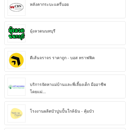
หลังคากระบะแครี่บอย
มุ้งลวดนนทบุรี
ตีเส้นจราจร ราคาถูก - บอส ทราฟฟิค
บริการจัดหาแม่บ้านและพี่เลี้ยงเด็ก มืออาชีพ
โดยแม่...
โรงงานผลิตบัวปูนปั้นใกล้ฉัน - คุ้มบัว