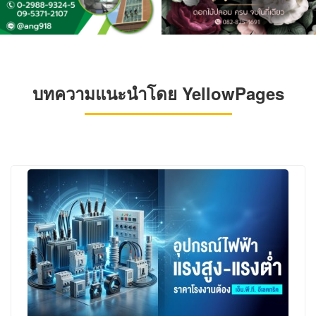
บทความแนะนำโดย YellowPages