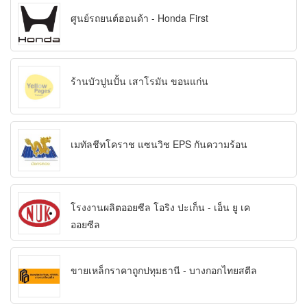
ศูนย์รถยนต์ฮอนด้า - Honda First
ร้านบัวปูนปั้น เสาโรมัน ขอนแก่น
เมทัลชีทโคราช แซนวิช EPS กันความร้อน
โรงงานผลิตออยซีล โอริง ปะเก็น - เอ็น ยู เค
ออยซีล
ขายเหล็กราคาถูกปทุมธานี - บางกอกไทยสตีล