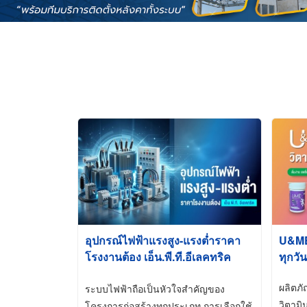
อุปกรณ์ไฟฟ้าแรงสูง-แรงต่ำราคา
U&ME ว
โรงงานต้อง เอ็น.พี.ที.อีเลคทริค
ทุกวัน
ซัพพลาย
ผลิตภ
ระบบไฟฟ้าถือเป็นหัวใจสำคัญของ
วิตามิ
โครงการก่อสร้างทุกประเภท การเลือกใช้