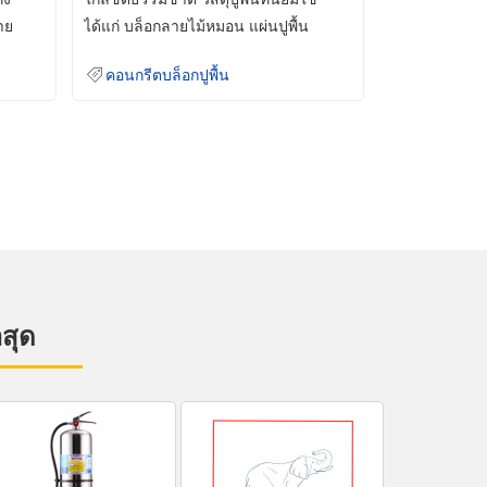
าย
ได้แก่ บล็อกลายไม้หมอน แผ่นปูพื้น
คอนกรีต
คอนกรีตบล็อกปูพื้น
าสุด