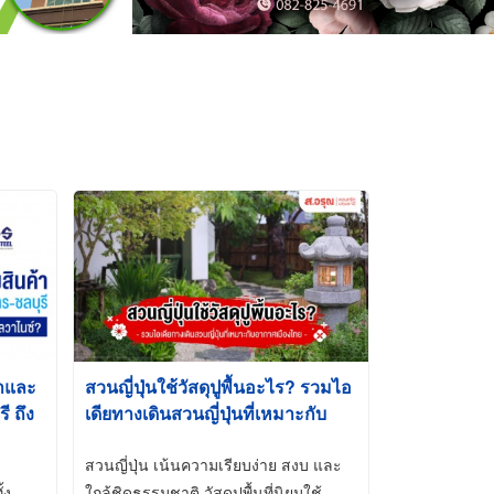
้าและ
สวนญี่ปุ่นใช้วัสดุปูพื้นอะไร? รวมไอ
 ถึง
เดียทางเดินสวนญี่ปุ่นที่เหมาะกับ
t-Dip
อากาศเมืองไทย
สวนญี่ปุ่น เน้นความเรียบง่าย สงบ และ
้ง
ใกล้ชิดธรรมชาติ วัสดุปูพื้นที่นิยมใช้