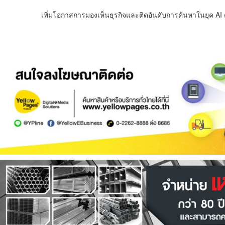
เพิ่มโอกาสการมองเห็นธุรกิจและติดอันดับการค้นหาในยุค AI ด้