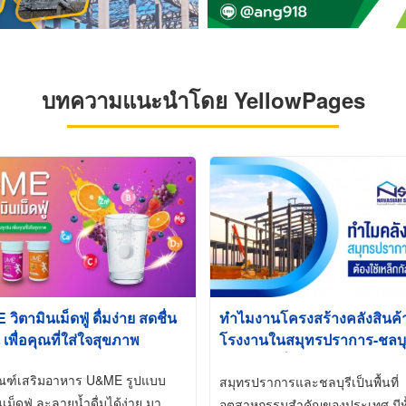
บทความแนะนำโดย YellowPages
ิตามินเม็ดฟู่ ดื่มง่าย สดชื่น
ทำไมงานโครงสร้างคลังสินค
 เพื่อคุณที่ใส่ใจสุขภาพ
โรงงานในสมุทรปราการ-ชลบุรี
นิยมใช้เหล็กชุบกัลวาไนซ์ (Ho
ัณฑ์เสริมอาหาร U&ME รูปแบบ
Galvanized)
สมุทรปราการและชลบุรีเป็นพื้นที่
นเม็ดฟู่ ละลายน้ำดื่มได้ง่าย มา
อุตสาหกรรมสำคัญของประเทศ มีทั