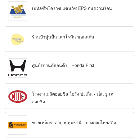
เมทัลชีทโคราช แซนวิช EPS กันความร้อน
ร้านบัวปูนปั้น เสาโรมัน ขอนแก่น
ศูนย์รถยนต์ฮอนด้า - Honda First
โรงงานผลิตออยซีล โอริง ปะเก็น - เอ็น ยู เค
ออยซีล
ขายเหล็กราคาถูกปทุมธานี - บางกอกไทยสตีล