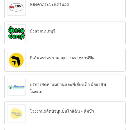
หลังคากระบะแครี่บอย
มุ้งลวดนนทบุรี
ตีเส้นจราจร ราคาถูก - บอส ทราฟฟิค
บริการจัดหาแม่บ้านและพี่เลี้ยงเด็ก มืออาชีพ
โดยแม่...
โรงงานผลิตบัวปูนปั้นใกล้ฉัน - คุ้มบัว