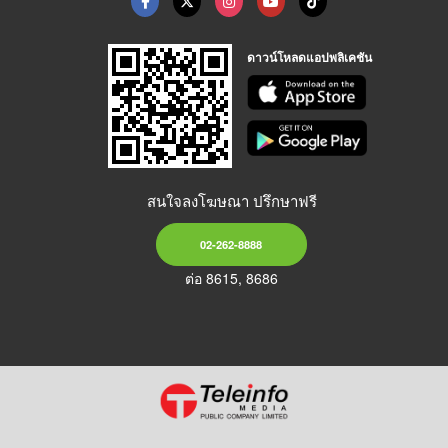
ดาวน์โหลดแอปพลิเคชัน
สนใจลงโฆษณา ปรึกษาฟรี
02-262-8888
ต่อ 8615, 8686