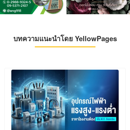
บทความแนะนำโดย YellowPages