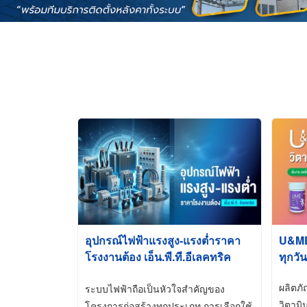
อุปกรณ์ไฟฟ้าแรงสูง-แรงต่ำราคา
U&ME ว
โรงงานต้อง เอ็น.พี.ที.อีเลคทริค
ทุกวัน
ซัพพลาย
ผลิตภ
ระบบไฟฟ้าถือเป็นหัวใจสำคัญของ
วิตามิ
โครงการก่อสร้างทุกประเภท การเลือกใช้