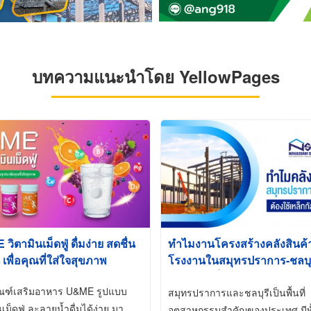
บทความแนะนำโดย YellowPages
ิตามินเม็ดฟู่ ดื่มง่าย สดชื่น
ทำไมงานโครงสร้างคลังสินค
 เพื่อคุณที่ใส่ใจสุขภาพ
โรงงานในสมุทรปราการ-ชลบุรี
นิยมใช้เหล็กชุบกัลวาไนซ์ (Ho
ัณฑ์เสริมอาหาร U&ME รูปแบบ
Galvanized)
สมุทรปราการและชลบุรีเป็นพื้นที่
นเม็ดฟู่ ละลายน้ำดื่มได้ง่าย มา
อุตสาหกรรมสำคัญของประเทศ มีทั