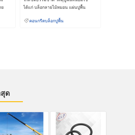
าย
ได้แก่ บล็อกลายไม้หมอน แผ่นปูพื้น
คอนกรีต
คอนกรีตบล็อกปูพื้น
าสุด