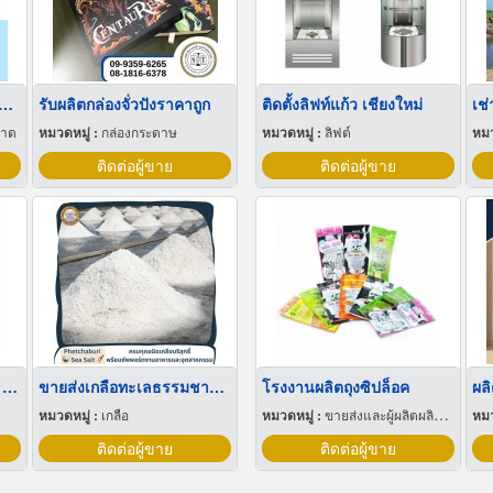
่เลี้ยงเด็กรายเดือน มารยาทดี
รับผลิตกล่องจั่วปังราคาถูก
ติดตั้งลิฟท์แก้ว เชียงใหม่
เช
อาด
หมวดหมู่ :
กล่องกระดาษ
หมวดหมู่ :
ลิฟต์
หมว
ติดต่อผู้ขาย
ติดต่อผู้ขาย
น้ำกลั่นบรรจุเบ้าท์ขนาด 1,000 ลิตร
ขายส่งเกลือทะเลธรรมชาติ มีเก็บเงินปลายทาง
โรงงานผลิตถุงซิปล็อค
หมวดหมู่ :
เกลือ
หมวดหมู่ :
ขายส่งและผู้ผลิตผลิตภัณฑ์พิเศษพลาสติก
หมว
ติดต่อผู้ขาย
ติดต่อผู้ขาย