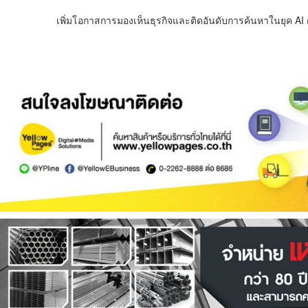
เพิ่มโอกาสการมองเห็นธุรกิจและติดอันดับการค้นหาในยุค AI ด้