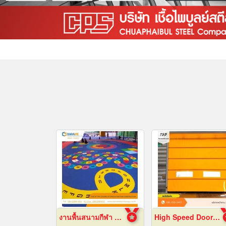
งานพื้นสนามกีฬา Play Ground EPDM สนามเด็กเล่น
High Speed Door สมุทรปราการ