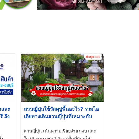
้าและ
สวนญี่ปุ่นใช้วัสดุปูพื้นอะไร? รวมไอ
 ถึง
เดียทางเดินสวนญี่ปุ่นที่เหมาะกับ
t-Dip
อากาศเมืองไทย
สวนญี่ปุ่น เน้นความเรียบง่าย สงบ และ
้ง
ใกล้ชิดธรรมชาติ วัสดุปูพื้นที่นิยมใช้