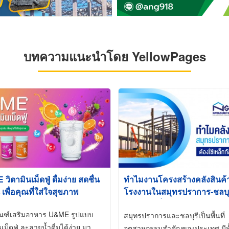
บทความแนะนำโดย YellowPages
ิตามินเม็ดฟู่ ดื่มง่าย สดชื่น
ทำไมงานโครงสร้างคลังสินค
 เพื่อคุณที่ใส่ใจสุขภาพ
โรงงานในสมุทรปราการ-ชลบุรี
นิยมใช้เหล็กชุบกัลวาไนซ์ (Ho
ัณฑ์เสริมอาหาร U&ME รูปแบบ
Galvanized)
สมุทรปราการและชลบุรีเป็นพื้นที่
นเม็ดฟู่ ละลายน้ำดื่มได้ง่าย มา
อุตสาหกรรมสำคัญของประเทศ มีทั