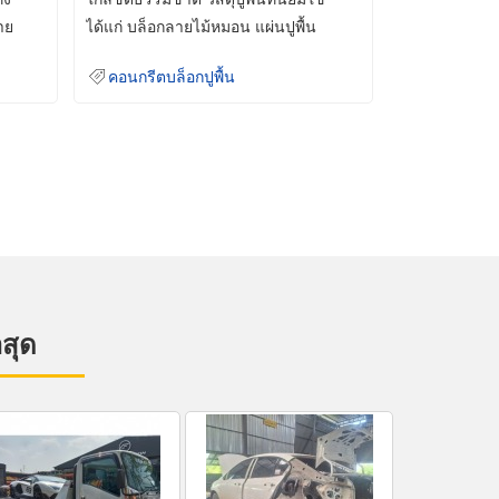
าย
ได้แก่ บล็อกลายไม้หมอน แผ่นปูพื้น
คอนกรีต
คอนกรีตบล็อกปูพื้น
าสุด