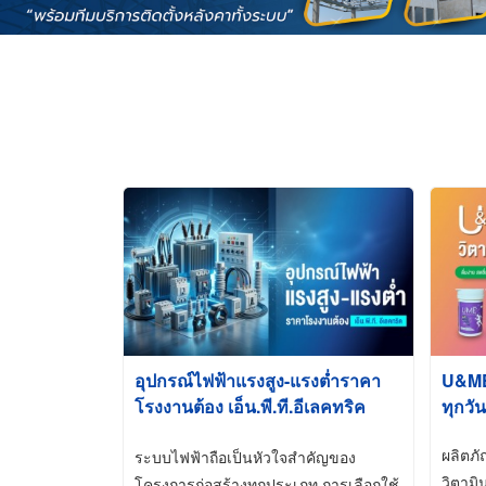
อุปกรณ์ไฟฟ้าแรงสูง-แรงต่ำราคา
U&ME ว
โรงงานต้อง เอ็น.พี.ที.อีเลคทริค
ทุกวัน
ซัพพลาย
ผลิตภ
ระบบไฟฟ้าถือเป็นหัวใจสำคัญของ
วิตามิ
โครงการก่อสร้างทุกประเภท การเลือกใช้