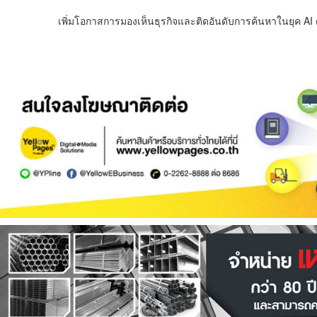
เพิ่มโอกาสการมองเห็นธุรกิจและติดอันดับการค้นหาในยุค AI ด้