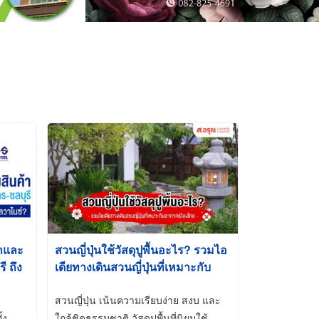
้าและ
สวนญี่ปุ่นใช้วัสดุปูพื้นอะไร? รวมไอ
 ถึง
เดียทางเดินสวนญี่ปุ่นที่เหมาะกับ
t-Dip
อากาศเมืองไทย
สวนญี่ปุ่น เน้นความเรียบง่าย สงบ และ
้ง
ใกล้ชิดธรรมชาติ วัสดุปูพื้นที่นิยมใช้