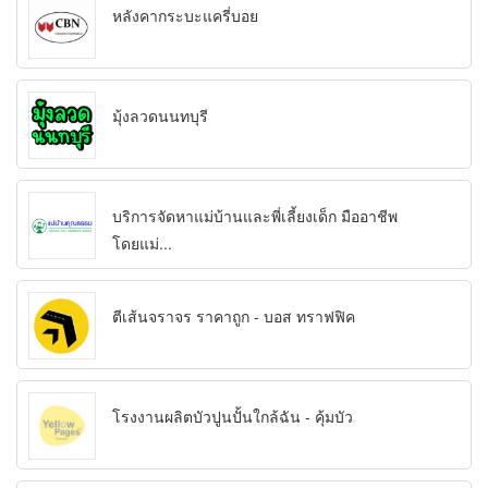
หลังคากระบะแครี่บอย
มุ้งลวดนนทบุรี
บริการจัดหาแม่บ้านและพี่เลี้ยงเด็ก มืออาชีพ
โดยแม่...
ตีเส้นจราจร ราคาถูก - บอส ทราฟฟิค
โรงงานผลิตบัวปูนปั้นใกล้ฉัน - คุ้มบัว