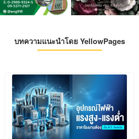
บทความแนะนำโดย YellowPages