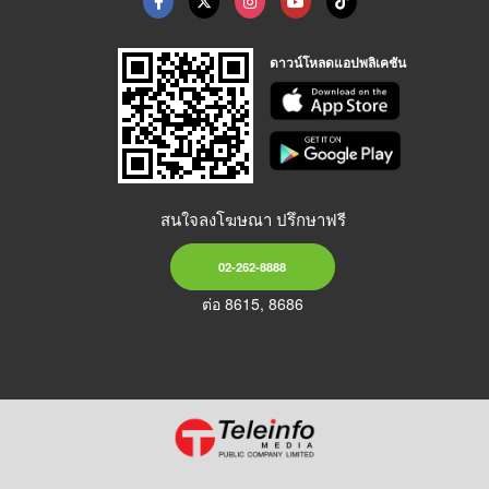
ดาวน์โหลดแอปพลิเคชัน
สนใจลงโฆษณา ปรึกษาฟรี
02-262-8888
ต่อ 8615, 8686