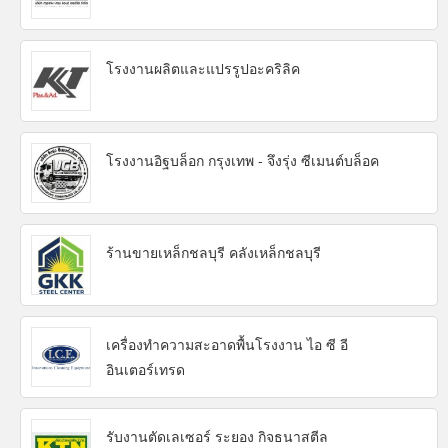
โรงงานผลิตและแปรรูปอะคริลิค
โรงงานอิฐบล็อก กรุงเทพ - จึงรุ่ง ซีเมนต์บล็อค
ร้านขายเหล็กชลบุรี คลังเหล็กชลบุรี
เครื่องทำความสะอาดพื้นโรงงาน ไอ ซี อี
อินเตอร์เทรด
รับงานตัดเลเซอร์ ระยอง กิจธนาสตีล