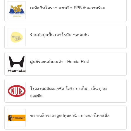
เมทัลชีทโคราช แซนวิช EPS กันความร้อน
ร้านบัวปูนปั้น เสาโรมัน ขอนแก่น
ศูนย์รถยนต์ฮอนด้า - Honda First
โรงงานผลิตออยซีล โอริง ปะเก็น - เอ็น ยู เค
ออยซีล
ขายเหล็กราคาถูกปทุมธานี - บางกอกไทยสตีล