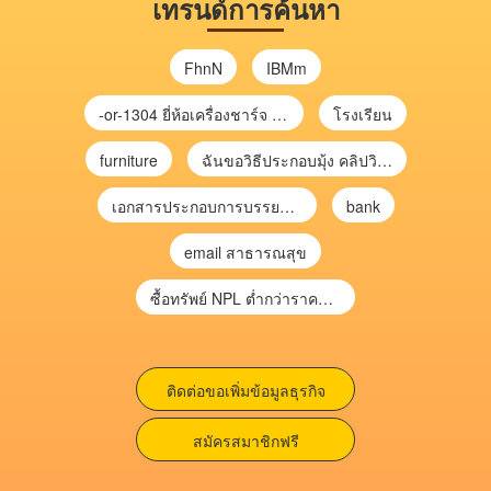
เทรนด์การค้นหา
FhnN
IBMm
-or-1304 ยี่ห้อเครื่องชาร์จ chargecore
โรงเรียน
furniture
ฉันขอวิธีประกอบมุ้ง คลิปวิดีโอ การประกอบมุ้ง
เอกสารประกอบการบรรยาย การประเมินความเสี่ยงเพื่อวางแผนการตรวจสอบ \
bank
email สาธารณสุข
ซื้อทรัพย์ NPL ต่ำกว่าราคาตลาด 30-70% แบบไม่ต้องไปประมูล”
ติดต่อขอเพิ่มข้อมูลธุรกิจ
สมัครสมาชิกฟรี