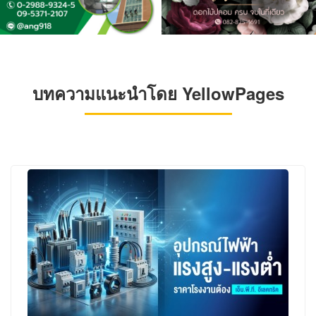
บทความแนะนำโดย YellowPages