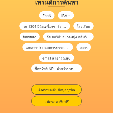
เทรนด์การค้นหา
FhnN
IBMm
-or-1304 ยี่ห้อเครื่องชาร์จ chargecore
โรงเรียน
furniture
ฉันขอวิธีประกอบมุ้ง คลิปวิดีโอ การประกอบมุ้ง
เอกสารประกอบการบรรยาย การประเมินความเสี่ยงเพื่อวางแผนการตรวจสอบ \
bank
email สาธารณสุข
ซื้อทรัพย์ NPL ต่ำกว่าราคาตลาด 30-70% แบบไม่ต้องไปประมูล”
ติดต่อขอเพิ่มข้อมูลธุรกิจ
สมัครสมาชิกฟรี