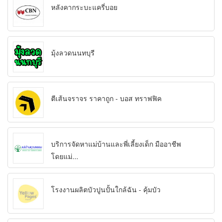
หลังคากระบะแครี่บอย
มุ้งลวดนนทบุรี
ตีเส้นจราจร ราคาถูก - บอส ทราฟฟิค
บริการจัดหาแม่บ้านและพี่เลี้ยงเด็ก มืออาชีพ
โดยแม่...
โรงงานผลิตบัวปูนปั้นใกล้ฉัน - คุ้มบัว