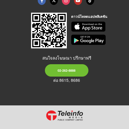
ดาวน์โหลดแอปพลิเคชัน
สนใจลงโฆษณา ปรึกษาฟรี
02-262-8888
ต่อ 8615, 8686