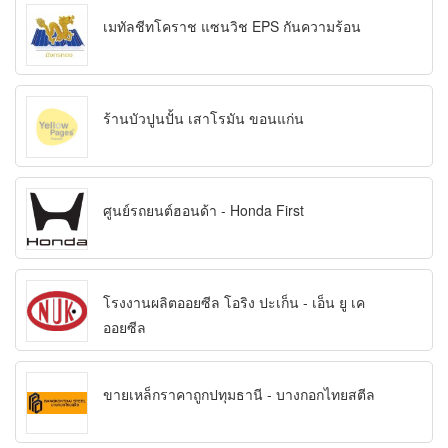
เมทัลชีทโคราช แซนวิช EPS กันความร้อน
ร้านบัวปูนปั้น เสาโรมัน ขอนแก่น
ศูนย์รถยนต์ฮอนด้า - Honda First
โรงงานผลิตออยซีล โอริง ปะเก็น - เอ็น ยู เค
ออยซีล
ขายเหล็กราคาถูกปทุมธานี - บางกอกไทยสตีล