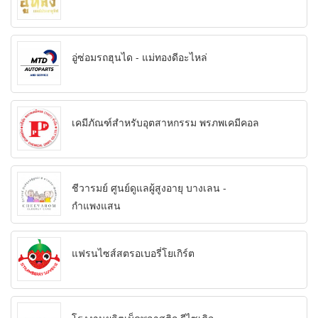
อู่ซ่อมรถฮุนได - แม่ทองดีอะไหล่
เคมีภัณฑ์สำหรับอุตสาหกรรม พรภพเคมีคอล
ชีวารมย์ ศูนย์ดูแลผู้สูงอายุ บางเลน -
กำแพงแสน
แฟรนไซส์สตรอเบอรี่โยเกิร์ต