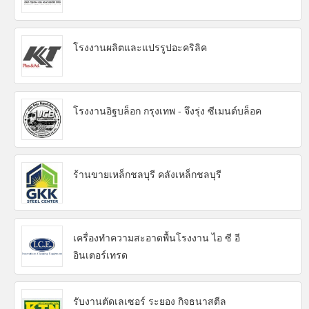
โรงงานผลิตและแปรรูปอะคริลิค
โรงงานอิฐบล็อก กรุงเทพ - จึงรุ่ง ซีเมนต์บล็อค
ร้านขายเหล็กชลบุรี คลังเหล็กชลบุรี
เครื่องทำความสะอาดพื้นโรงงาน ไอ ซี อี
อินเตอร์เทรด
รับงานตัดเลเซอร์ ระยอง กิจธนาสตีล