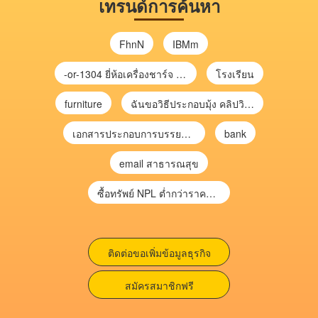
เทรนด์การค้นหา
FhnN
IBMm
-or-1304 ยี่ห้อเครื่องชาร์จ chargecore
โรงเรียน
furniture
ฉันขอวิธีประกอบมุ้ง คลิปวิดีโอ การประกอบมุ้ง
เอกสารประกอบการบรรยาย การประเมินความเสี่ยงเพื่อวางแผนการตรวจสอบ \
bank
email สาธารณสุข
ซื้อทรัพย์ NPL ต่ำกว่าราคาตลาด 30-70% แบบไม่ต้องไปประมูล”
ติดต่อขอเพิ่มข้อมูลธุรกิจ
สมัครสมาชิกฟรี