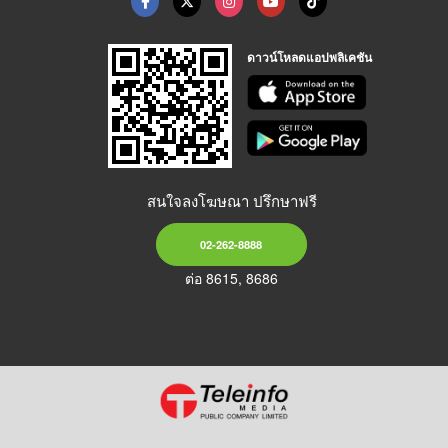
ดาวน์โหลดแอปพลิเคชัน
สนใจลงโฆษณา ปรึกษาฟรี
02-262-8888
ต่อ 8615, 8686