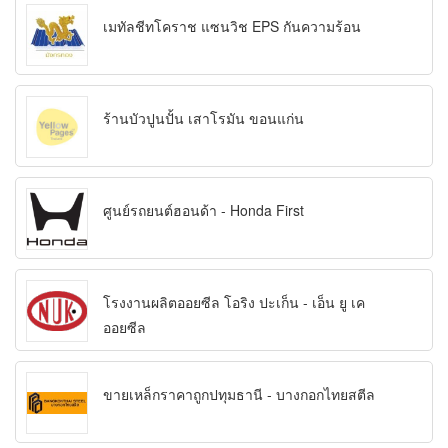
เมทัลชีทโคราช แซนวิช EPS กันความร้อน
ร้านบัวปูนปั้น เสาโรมัน ขอนแก่น
ศูนย์รถยนต์ฮอนด้า - Honda First
โรงงานผลิตออยซีล โอริง ปะเก็น - เอ็น ยู เค
ออยซีล
ขายเหล็กราคาถูกปทุมธานี - บางกอกไทยสตีล