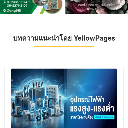
บทความแนะนำโดย YellowPages