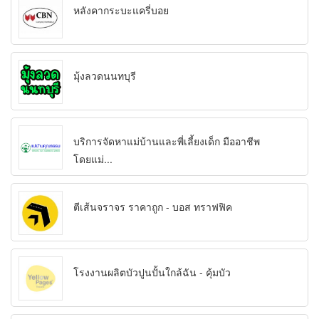
หลังคากระบะแครี่บอย
มุ้งลวดนนทบุรี
บริการจัดหาแม่บ้านและพี่เลี้ยงเด็ก มืออาชีพ
โดยแม่...
ตีเส้นจราจร ราคาถูก - บอส ทราฟฟิค
โรงงานผลิตบัวปูนปั้นใกล้ฉัน - คุ้มบัว