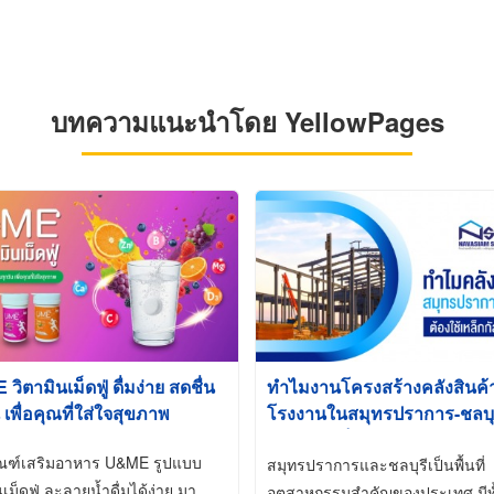
บทความแนะนำโดย YellowPages
ิตามินเม็ดฟู่ ดื่มง่าย สดชื่น
ทำไมงานโครงสร้างคลังสินค
 เพื่อคุณที่ใส่ใจสุขภาพ
โรงงานในสมุทรปราการ-ชลบุรี
นิยมใช้เหล็กชุบกัลวาไนซ์ (Ho
ัณฑ์เสริมอาหาร U&ME รูปแบบ
Galvanized)
สมุทรปราการและชลบุรีเป็นพื้นที่
นเม็ดฟู่ ละลายน้ำดื่มได้ง่าย มา
อุตสาหกรรมสำคัญของประเทศ มีทั