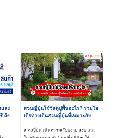
้าและ
สวนญี่ปุ่นใช้วัสดุปูพื้นอะไร? รวมไอ
 ถึง
เดียทางเดินสวนญี่ปุ่นที่เหมาะกับ
t-Dip
อากาศเมืองไทย
สวนญี่ปุ่น เน้นความเรียบง่าย สงบ และ
้ง
ใกล้ชิดธรรมชาติ วัสดุปูพื้นที่นิยมใช้