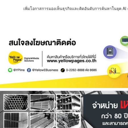
เพิ่มโอกาสการมองเห็นธุรกิจและติดอันดับการค้นหาในยุค AI ด้