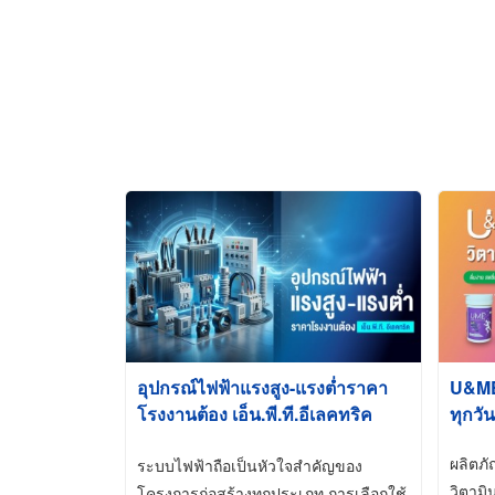
อุปกรณ์ไฟฟ้าแรงสูง-แรงต่ำราคา
U&ME ว
โรงงานต้อง เอ็น.พี.ที.อีเลคทริค
ทุกวัน
ซัพพลาย
ผลิตภ
ระบบไฟฟ้าถือเป็นหัวใจสำคัญของ
วิตามิ
โครงการก่อสร้างทุกประเภท การเลือกใช้