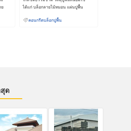
าย
ได้แก่ บล็อกลายไม้หมอน แผ่นปูพื้น
คอนกรีต
คอนกรีตบล็อกปูพื้น
าสุด