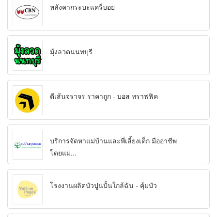
หลังคากระบะแครี่บอย
มุ้งลวดนนทบุรี
ตีเส้นจราจร ราคาถูก - บอส ทราฟฟิค
บริการจัดหาแม่บ้านและพี่เลี้ยงเด็ก มืออาชีพ
โดยแม่...
โรงงานผลิตบัวปูนปั้นใกล้ฉัน - คุ้มบัว