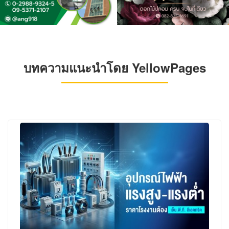
บทความแนะนำโดย YellowPages