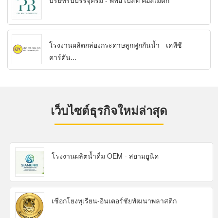
บริษัทรับบรรจุครีม - พีพีอี เบสท์ คอสเมติก
โรงงานผลิตกล่องกระดาษลูกฟูกกันน้ำ - เคพีซี
คาร์ตัน...
เว็บไซต์ธุรกิจใหม่ล่าสุด
โรงงานผลิตน้ำดื่ม OEM - สยามยูนิค
เชือกโยงทุเรียน-อินเตอร์ชัยพัฒนาพลาสติก