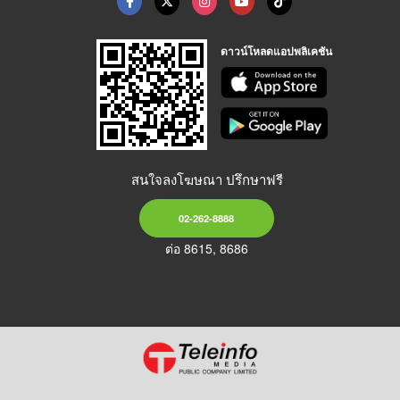
ดาวน์โหลดแอปพลิเคชัน
สนใจลงโฆษณา ปรึกษาฟรี
02-262-8888
ต่อ 8615, 8686