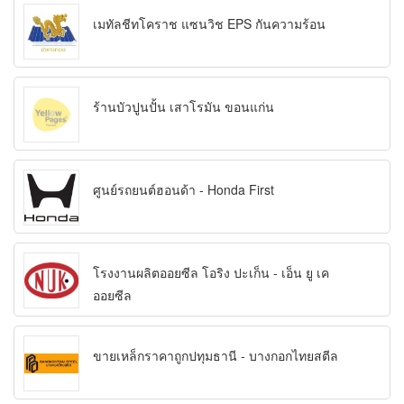
เมทัลชีทโคราช แซนวิช EPS กันความร้อน
ร้านบัวปูนปั้น เสาโรมัน ขอนแก่น
ศูนย์รถยนต์ฮอนด้า - Honda First
โรงงานผลิตออยซีล โอริง ปะเก็น - เอ็น ยู เค
ออยซีล
ขายเหล็กราคาถูกปทุมธานี - บางกอกไทยสตีล