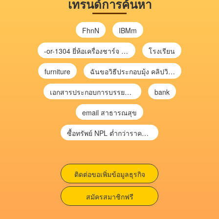
เทรนด์การค้นหา
FhnN
IBMm
-or-1304 ยี่ห้อเครื่องชาร์จ chargecore
โรงเรียน
furniture
ฉันขอวิธีประกอบมุ้ง คลิปวิดีโอ การประกอบมุ้ง
เอกสารประกอบการบรรยาย การประเมินความเสี่ยงเพื่อวางแผนการตรวจสอบ \
bank
email สาธารณสุข
ซื้อทรัพย์ NPL ต่ำกว่าราคาตลาด 30-70% แบบไม่ต้องไปประมูล”
ติดต่อขอเพิ่มข้อมูลธุรกิจ
สมัครสมาชิกฟรี