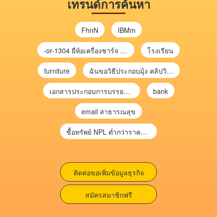
เทรนด์การค้นหา
FhnN
IBMm
-or-1304 ยี่ห้อเครื่องชาร์จ chargecore
โรงเรียน
furniture
ฉันขอวิธีประกอบมุ้ง คลิปวิดีโอ การประกอบมุ้ง
เอกสารประกอบการบรรยาย การประเมินความเสี่ยงเพื่อวางแผนการตรวจสอบ \
bank
email สาธารณสุข
ซื้อทรัพย์ NPL ต่ำกว่าราคาตลาด 30-70% แบบไม่ต้องไปประมูล”
ติดต่อขอเพิ่มข้อมูลธุรกิจ
สมัครสมาชิกฟรี