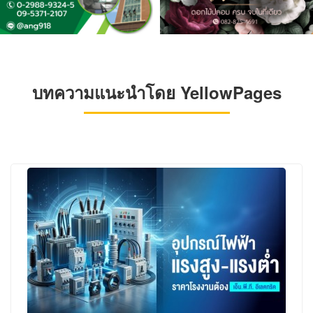
บทความแนะนำโดย YellowPages