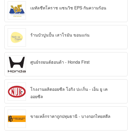
เมทัลชีทโคราช แซนวิช EPS กันความร้อน
ร้านบัวปูนปั้น เสาโรมัน ขอนแก่น
ศูนย์รถยนต์ฮอนด้า - Honda First
โรงงานผลิตออยซีล โอริง ปะเก็น - เอ็น ยู เค
ออยซีล
ขายเหล็กราคาถูกปทุมธานี - บางกอกไทยสตีล