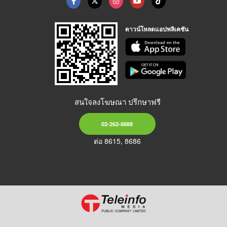
ดาวน์โหลดแอปพลิเคชัน
สนใจลงโฆษณา ปรึกษาฟรี
02-262-8888
ต่อ 8615, 8686