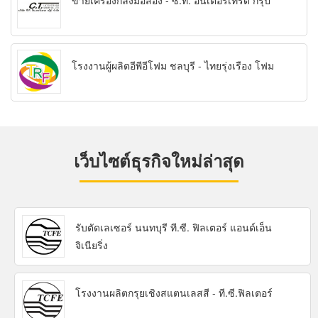
ขายเครื่องกลึงมือสอง - ซี.ที. อินเตอร์เทรด กรุ๊ป
โรงงานผู้ผลิตอีพีอีโฟม ชลบุรี - ไทยรุ่งเรือง โฟม
เว็บไซต์ธุรกิจใหม่ล่าสุด
รับตัดเลเซอร์ นนทบุรี ที.ซี. ฟิลเตอร์ แอนด์เอ็น
จิเนียริ่ง
โรงงานผลิตกรุยเชิงสแตนเลสสี - ที.ซี.ฟิลเตอร์