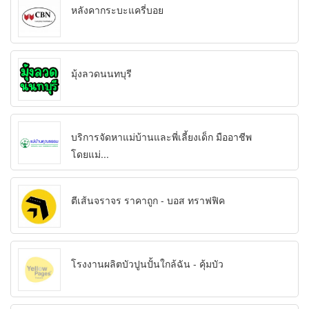
หลังคากระบะแครี่บอย
มุ้งลวดนนทบุรี
บริการจัดหาแม่บ้านและพี่เลี้ยงเด็ก มืออาชีพ
โดยแม่...
ตีเส้นจราจร ราคาถูก - บอส ทราฟฟิค
โรงงานผลิตบัวปูนปั้นใกล้ฉัน - คุ้มบัว