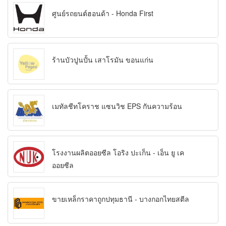
ศูนย์รถยนต์ฮอนด้า - Honda First
ร้านบัวปูนปั้น เสาโรมัน ขอนแก่น
เมทัลชีทโคราช แซนวิช EPS กันความร้อน
โรงงานผลิตออยซีล โอริง ปะเก็น - เอ็น ยู เค
ออยซีล
ขายเหล็กราคาถูกปทุมธานี - บางกอกไทยสตีล