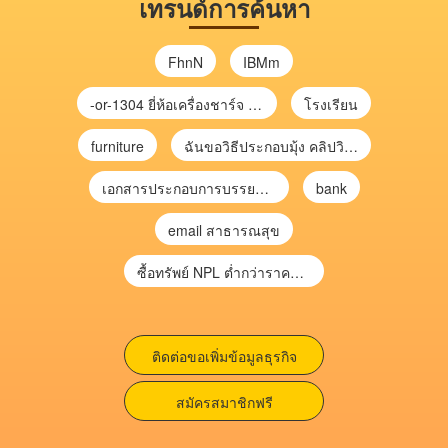
เทรนด์การค้นหา
FhnN
IBMm
-or-1304 ยี่ห้อเครื่องชาร์จ chargecore
โรงเรียน
furniture
ฉันขอวิธีประกอบมุ้ง คลิปวิดีโอ การประกอบมุ้ง
เอกสารประกอบการบรรยาย การประเมินความเสี่ยงเพื่อวางแผนการตรวจสอบ \
bank
email สาธารณสุข
ซื้อทรัพย์ NPL ต่ำกว่าราคาตลาด 30-70% แบบไม่ต้องไปประมูล”
ติดต่อขอเพิ่มข้อมูลธุรกิจ
สมัครสมาชิกฟรี