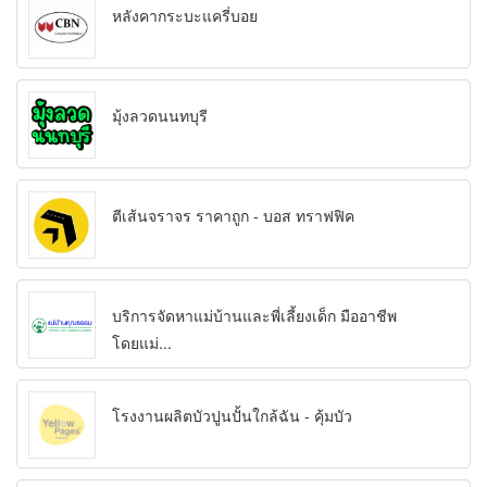
หลังคากระบะแครี่บอย
มุ้งลวดนนทบุรี
ตีเส้นจราจร ราคาถูก - บอส ทราฟฟิค
บริการจัดหาแม่บ้านและพี่เลี้ยงเด็ก มืออาชีพ
โดยแม่...
โรงงานผลิตบัวปูนปั้นใกล้ฉัน - คุ้มบัว