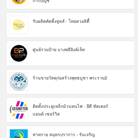
การบัญชี
รับผลิตคัตติ้งทูลส์ - ไทยควอลิตี้
ศูนย์รวมป้าย บางพลีอิงค์เจ็ท
ร้านขายวัสดุก่อสร้างพุทธบูชา พระราม2
ติดตั้งประตูเหล็กม้วนทนไฟ - อีดี ชัตเตอร์
แอนด์ เซอร์วิส
ท่าทราย สมุทรปราการ - รันเจริญ