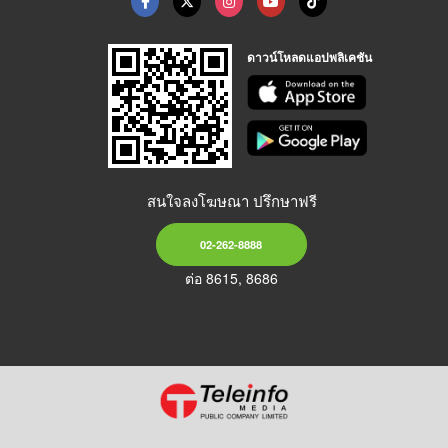
ดาวน์โหลดแอปพลิเคชัน
สนใจลงโฆษณา ปรึกษาฟรี
02-262-8888
ต่อ 8615, 8686