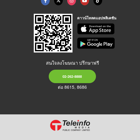
ดาวน์โหลดแอปพลิเคชัน
สนใจลงโฆษณา ปรึกษาฟรี
02-262-8888
ต่อ 8615, 8686