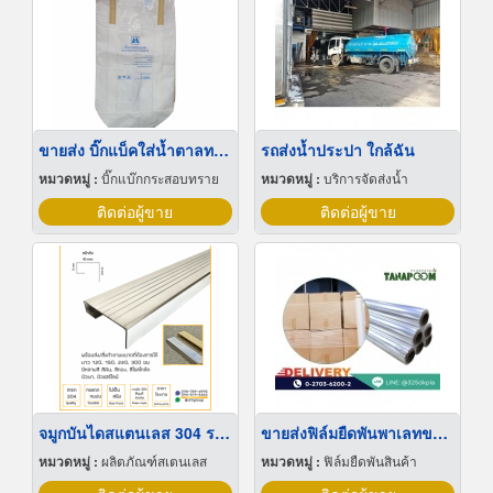
ขายส่ง บิ๊กแบ็คใส่น้ำตาลทราย สมุทรปราการ
รถส่งน้ำประปา ใกล้ฉัน
หมวดหมู่ :
บิ๊กแบ๊กกระสอบทราย
หมวดหมู่ :
บริการจัดส่งน้ำ
ติดต่อผู้ขาย
ติดต่อผู้ขาย
จมูกบันไดสแตนเลส 304 ราคาโรงงาน
ขายส่งฟิล์มยืดพันพาเลทขนาดพันด้วยมือ Hand wrap
หมวดหมู่ :
ผลิตภัณฑ์สเตนเลส
หมวดหมู่ :
ฟิล์มยืดพันสินค้า