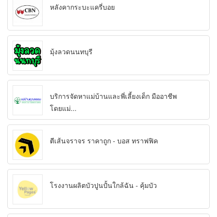
หลังคากระบะแครี่บอย
มุ้งลวดนนทบุรี
บริการจัดหาแม่บ้านและพี่เลี้ยงเด็ก มืออาชีพ
โดยแม่...
ตีเส้นจราจร ราคาถูก - บอส ทราฟฟิค
โรงงานผลิตบัวปูนปั้นใกล้ฉัน - คุ้มบัว