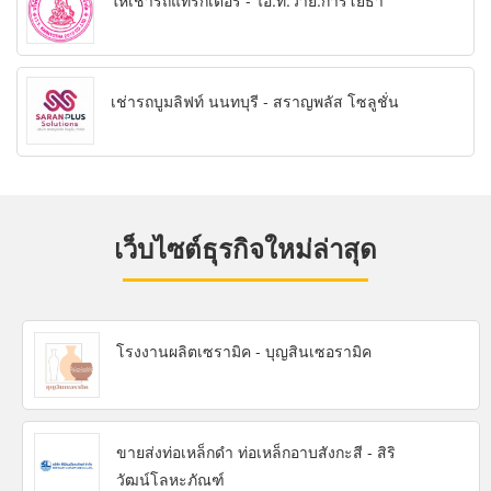
ให้เช่ารถแทรกเตอร์ - ไอ.ที.วาย.การโยธา
เช่ารถบูมลิฟท์ นนทบุรี - สราญพลัส โซลูชั่น
เว็บไซต์ธุรกิจใหม่ล่าสุด
โรงงานผลิตเซรามิค - บุญสินเซอรามิค
ขายส่งท่อเหล็กดำ ท่อเหล็กอาบสังกะสี - สิริ
วัฒน์โลหะภัณฑ์