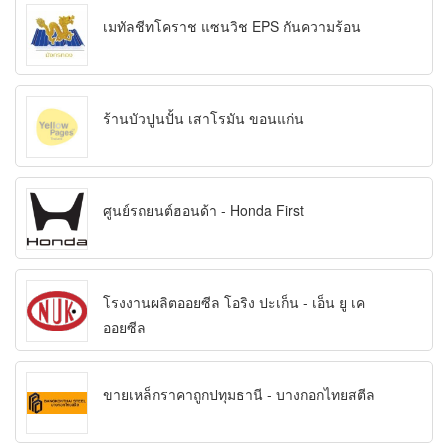
เมทัลชีทโคราช แซนวิช EPS กันความร้อน
ร้านบัวปูนปั้น เสาโรมัน ขอนแก่น
ศูนย์รถยนต์ฮอนด้า - Honda First
โรงงานผลิตออยซีล โอริง ปะเก็น - เอ็น ยู เค
ออยซีล
ขายเหล็กราคาถูกปทุมธานี - บางกอกไทยสตีล