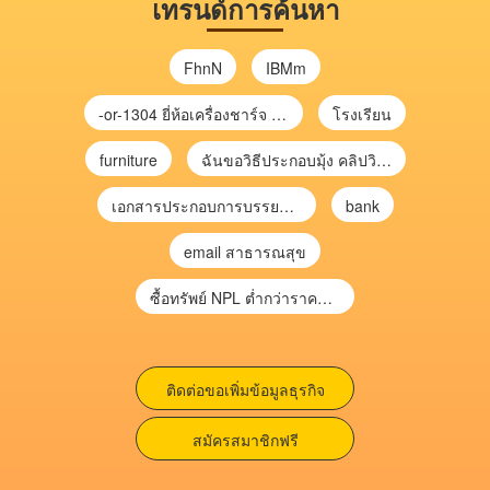
เทรนด์การค้นหา
FhnN
IBMm
-or-1304 ยี่ห้อเครื่องชาร์จ chargecore
โรงเรียน
furniture
ฉันขอวิธีประกอบมุ้ง คลิปวิดีโอ การประกอบมุ้ง
เอกสารประกอบการบรรยาย การประเมินความเสี่ยงเพื่อวางแผนการตรวจสอบ \
bank
email สาธารณสุข
ซื้อทรัพย์ NPL ต่ำกว่าราคาตลาด 30-70% แบบไม่ต้องไปประมูล”
ติดต่อขอเพิ่มข้อมูลธุรกิจ
สมัครสมาชิกฟรี