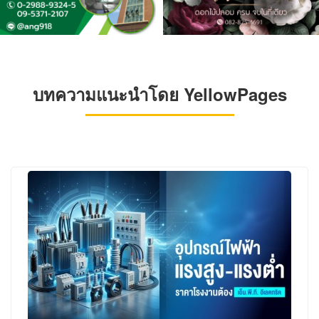
บทความแนะนำโดย YellowPages