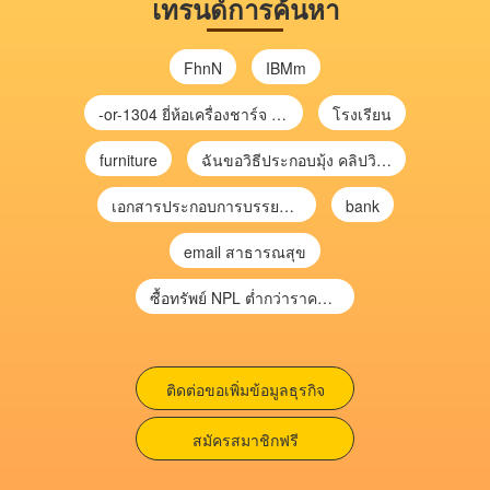
เทรนด์การค้นหา
FhnN
IBMm
-or-1304 ยี่ห้อเครื่องชาร์จ chargecore
โรงเรียน
furniture
ฉันขอวิธีประกอบมุ้ง คลิปวิดีโอ การประกอบมุ้ง
เอกสารประกอบการบรรยาย การประเมินความเสี่ยงเพื่อวางแผนการตรวจสอบ \
bank
email สาธารณสุข
ซื้อทรัพย์ NPL ต่ำกว่าราคาตลาด 30-70% แบบไม่ต้องไปประมูล”
ติดต่อขอเพิ่มข้อมูลธุรกิจ
สมัครสมาชิกฟรี