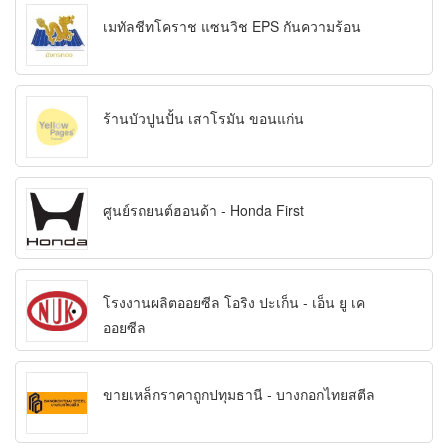
เมทัลชีทโคราช แซนวิช EPS กันความร้อน
ร้านบัวปูนปั้น เสาโรมัน ขอนแก่น
ศูนย์รถยนต์ฮอนด้า - Honda First
โรงงานผลิตออยซีล โอริง ปะเก็น - เอ็น ยู เค
ออยซีล
ขายเหล็กราคาถูกปทุมธานี - บางกอกไทยสตีล