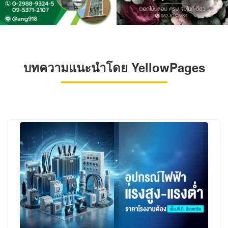
บทความแนะนำโดย YellowPages