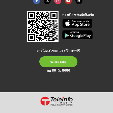
ดาวน์โหลดแอปพลิเคชัน
สนใจลงโฆษณา ปรึกษาฟรี
02-262-8888
ต่อ 8615, 8686