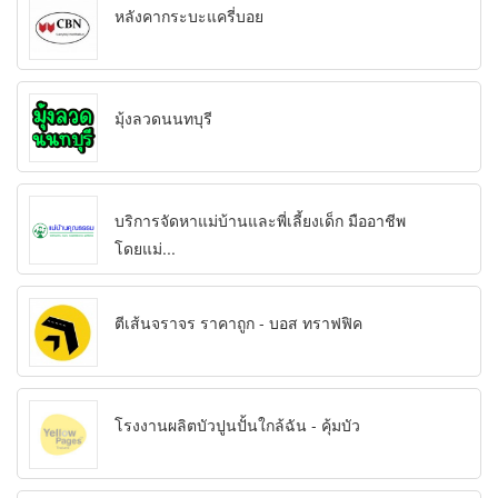
หลังคากระบะแครี่บอย
มุ้งลวดนนทบุรี
บริการจัดหาแม่บ้านและพี่เลี้ยงเด็ก มืออาชีพ
โดยแม่...
ตีเส้นจราจร ราคาถูก - บอส ทราฟฟิค
โรงงานผลิตบัวปูนปั้นใกล้ฉัน - คุ้มบัว