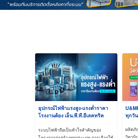
อุปกรณ์ไฟฟ้าแรงสูง-แรงต่ำราคา
U&ME ว
โรงงานต้อง เอ็น.พี.ที.อีเลคทริค
ทุกวัน
ซัพพลาย
ผลิตภ
ระบบไฟฟ้าถือเป็นหัวใจสำคัญของ
วิตามิ
โครงการก่อสร้างทุกประเภท การเลือกใช้