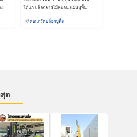
าย
ได้แก่ บล็อกลายไม้หมอน แผ่นปูพื้น
คอนกรีต
คอนกรีตบล็อกปูพื้น
าสุด