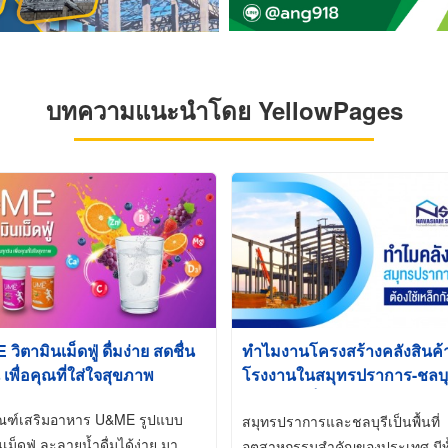
บทความแนะนำโดย YellowPages
ิตามินเม็ดฟู่ ดื่มง่าย สดชื่น
ทำไมงานโครงสร้างคลังสินค
 เพื่อคุณที่ใส่ใจสุขภาพ
โรงงานในสมุทรปราการ-ชลบุรี
นิยมใช้เหล็กชุบกัลวาไนซ์ (Ho
ัณฑ์เสริมอาหาร U&ME รูปแบบ
Galvanized)
สมุทรปราการและชลบุรีเป็นพื้นที่
นเม็ดฟู่ ละลายน้ำดื่มได้ง่าย มา
อุตสาหกรรมสำคัญของประเทศ มีทั