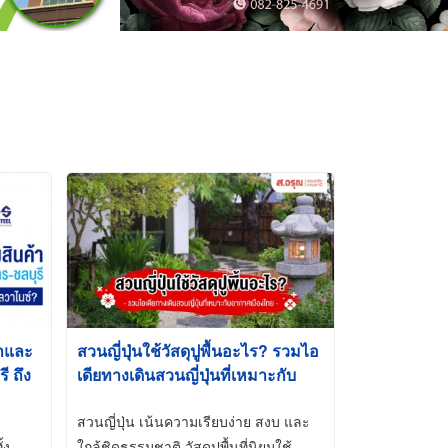
้าและ
สวนญี่ปุ่นใช้วัสดุปูพื้นอะไร? รวมไอ
 ถึง
เดียทางเดินสวนญี่ปุ่นที่เหมาะกับ
t-Dip
อากาศเมืองไทย
สวนญี่ปุ่น เน้นความเรียบง่าย สงบ และ
้ง
ใกล้ชิดธรรมชาติ วัสดุปูพื้นที่นิยมใช้