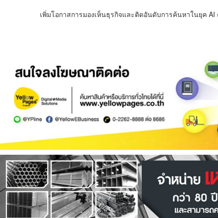
เพิ่มโอกาสการมองเห็นธุรกิจและติดอันดับการค้นหาในยุค AI ด้