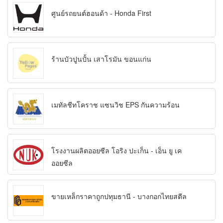
ศูนย์รถยนต์ฮอนด้า - Honda First
ร้านบัวปูนปั้น เสาโรมัน ขอนแก่น
เมทัลชีทโคราช แซนวิช EPS กันความร้อน
โรงงานผลิตออยซีล โอริง ปะเก็น - เอ็น ยู เค
ออยซีล
ขายเหล็กราคาถูกปทุมธานี - บางกอกไทยสตีล