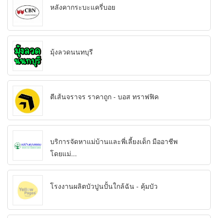
หลังคากระบะแครี่บอย
มุ้งลวดนนทบุรี
ตีเส้นจราจร ราคาถูก - บอส ทราฟฟิค
บริการจัดหาแม่บ้านและพี่เลี้ยงเด็ก มืออาชีพ
โดยแม่...
โรงงานผลิตบัวปูนปั้นใกล้ฉัน - คุ้มบัว