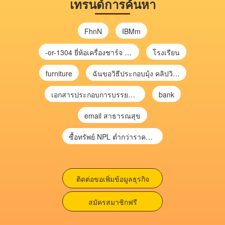
เทรนด์การค้นหา
FhnN
IBMm
-or-1304 ยี่ห้อเครื่องชาร์จ chargecore
โรงเรียน
furniture
ฉันขอวิธีประกอบมุ้ง คลิปวิดีโอ การประกอบมุ้ง
เอกสารประกอบการบรรยาย การประเมินความเสี่ยงเพื่อวางแผนการตรวจสอบ \
bank
email สาธารณสุข
ซื้อทรัพย์ NPL ต่ำกว่าราคาตลาด 30-70% แบบไม่ต้องไปประมูล”
ติดต่อขอเพิ่มข้อมูลธุรกิจ
สมัครสมาชิกฟรี