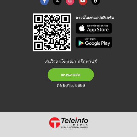
ดาวน์โหลดแอปพลิเคชัน
สนใจลงโฆษณา ปรึกษาฟรี
02-262-8888
ต่อ 8615, 8686