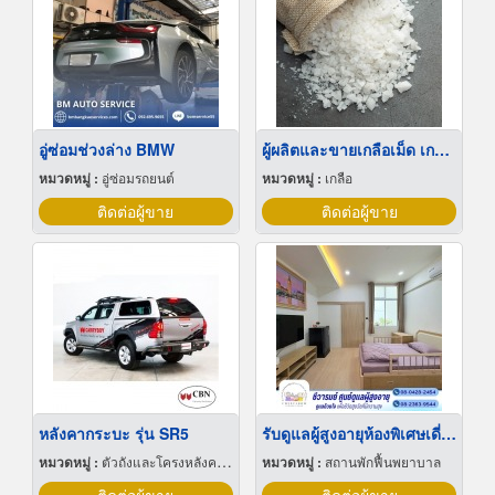
อู่ซ่อมช่วงล่าง BMW
ผู้ผลิตและขายเกลือเม็ด เกลือทะเล ราคาส่ง
หมวดหมู่ :
อู่ซ่อมรถยนต์
หมวดหมู่ :
เกลือ
ติดต่อผู้ขาย
ติดต่อผู้ขาย
หลังคากระบะ รุ่น SR5
รับดูแลผู้สูงอายุห้องพิเศษเดี่ยว นครปฐม
หมวดหมู่ :
ตัวถังและโครงหลังคาสำหรับรถบรรทุกและรถกระบะ
หมวดหมู่ :
สถานพักฟื้นพยาบาล