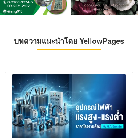
บทความแนะนำโดย YellowPages