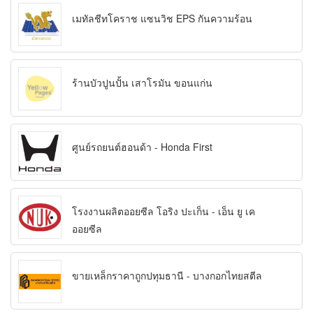
เมทัลชีทโคราช แซนวิช EPS กันความร้อน
ร้านบัวปูนปั้น เสาโรมัน ขอนแก่น
ศูนย์รถยนต์ฮอนด้า - Honda First
โรงงานผลิตออยซีล โอริง ปะเก็น - เอ็น ยู เค
ออยซีล
ขายเหล็กราคาถูกปทุมธานี - บางกอกไทยสตีล