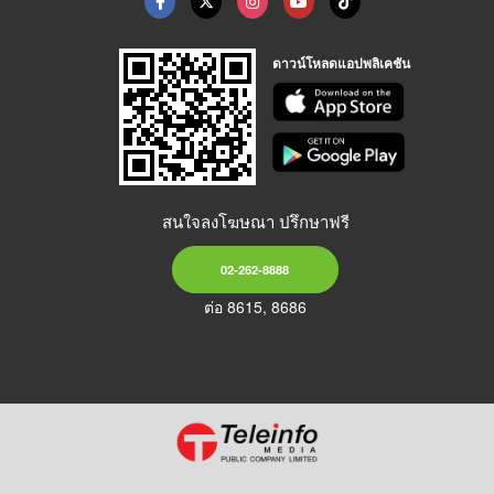
ดาวน์โหลดแอปพลิเคชัน
สนใจลงโฆษณา ปรึกษาฟรี
02-262-8888
ต่อ 8615, 8686