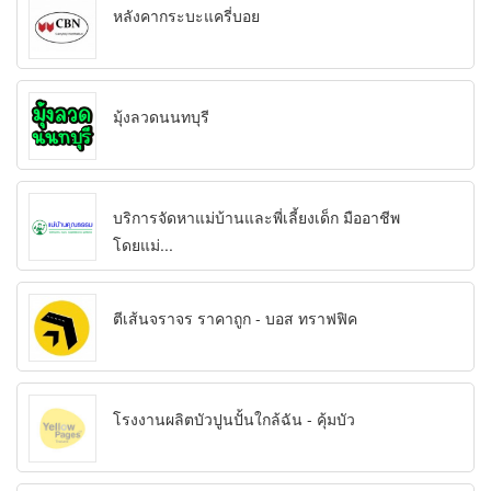
หลังคากระบะแครี่บอย
มุ้งลวดนนทบุรี
บริการจัดหาแม่บ้านและพี่เลี้ยงเด็ก มืออาชีพ
โดยแม่...
ตีเส้นจราจร ราคาถูก - บอส ทราฟฟิค
โรงงานผลิตบัวปูนปั้นใกล้ฉัน - คุ้มบัว