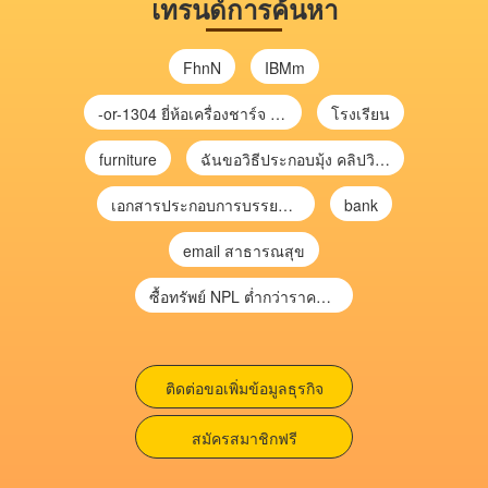
เทรนด์การค้นหา
FhnN
IBMm
-or-1304 ยี่ห้อเครื่องชาร์จ chargecore
โรงเรียน
furniture
ฉันขอวิธีประกอบมุ้ง คลิปวิดีโอ การประกอบมุ้ง
เอกสารประกอบการบรรยาย การประเมินความเสี่ยงเพื่อวางแผนการตรวจสอบ \
bank
email สาธารณสุข
ซื้อทรัพย์ NPL ต่ำกว่าราคาตลาด 30-70% แบบไม่ต้องไปประมูล”
ติดต่อขอเพิ่มข้อมูลธุรกิจ
สมัครสมาชิกฟรี