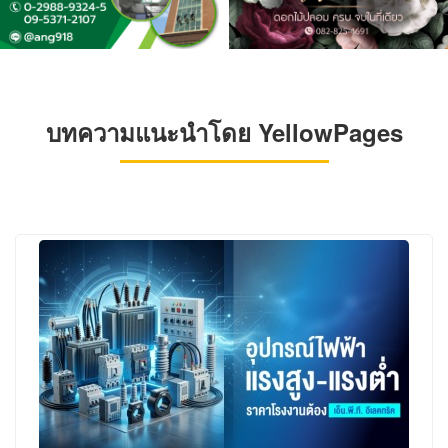
บทความแนะนำโดย YellowPages