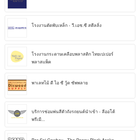
โรงงานตัดพับเหล็ก - วี.เอช.ซี สตีลลิ่ง
โรงงานกระดาษเคลือบพลาสติก ไทยเปเปอร์
พลาสแพ็ค
พาเลทไม้ ดี ไอ ซี วู้ด ซัพพลาย
บริการซ่อมพ่นสีตัวถังรถยนต์นำเข้า - ลีออโต้
พรีเมี...