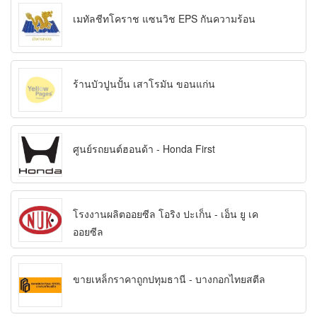
เมทัลชีทโคราช แซนวิช EPS กันความร้อน
ร้านบัวปูนปั้น เสาโรมัน ขอนแก่น
ศูนย์รถยนต์ฮอนด้า - Honda First
โรงงานผลิตออยซีล โอริง ปะเก็น - เอ็น ยู เค
ออยซีล
ขายเหล็กราคาถูกปทุมธานี - บางกอกไทยสตีล