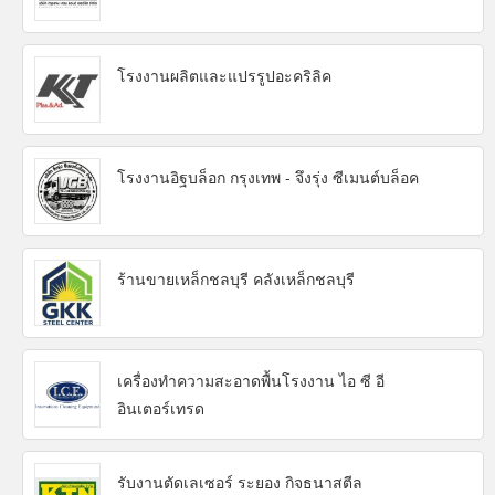
โรงงานผลิตและแปรรูปอะคริลิค
โรงงานอิฐบล็อก กรุงเทพ - จึงรุ่ง ซีเมนต์บล็อค
ร้านขายเหล็กชลบุรี คลังเหล็กชลบุรี
เครื่องทำความสะอาดพื้นโรงงาน ไอ ซี อี
อินเตอร์เทรด
รับงานตัดเลเซอร์ ระยอง กิจธนาสตีล