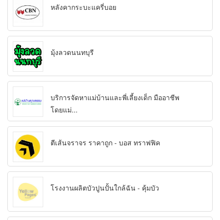
หลังคากระบะแครี่บอย
มุ้งลวดนนทบุรี
บริการจัดหาแม่บ้านและพี่เลี้ยงเด็ก มืออาชีพ
โดยแม่...
ตีเส้นจราจร ราคาถูก - บอส ทราฟฟิค
โรงงานผลิตบัวปูนปั้นใกล้ฉัน - คุ้มบัว