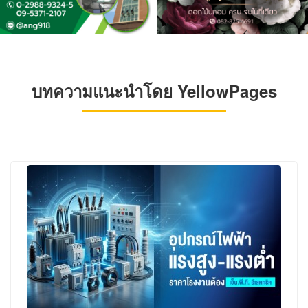
บทความแนะนำโดย YellowPages