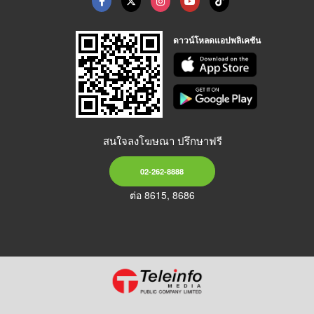
ดาวน์โหลดแอปพลิเคชัน
สนใจลงโฆษณา ปรึกษาฟรี
02-262-8888
ต่อ 8615, 8686