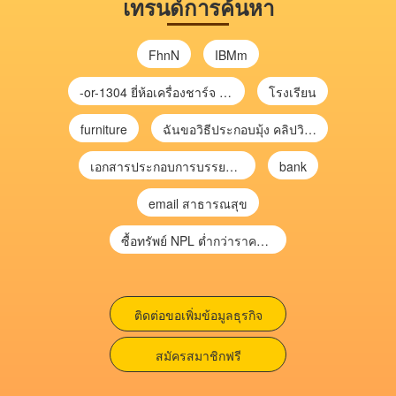
เทรนด์การค้นหา
FhnN
IBMm
-or-1304 ยี่ห้อเครื่องชาร์จ chargecore
โรงเรียน
furniture
ฉันขอวิธีประกอบมุ้ง คลิปวิดีโอ การประกอบมุ้ง
เอกสารประกอบการบรรยาย การประเมินความเสี่ยงเพื่อวางแผนการตรวจสอบ \
bank
email สาธารณสุข
ซื้อทรัพย์ NPL ต่ำกว่าราคาตลาด 30-70% แบบไม่ต้องไปประมูล”
ติดต่อขอเพิ่มข้อมูลธุรกิจ
สมัครสมาชิกฟรี