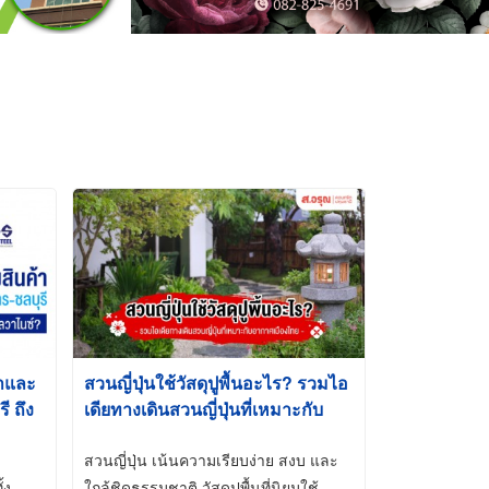
้าและ
สวนญี่ปุ่นใช้วัสดุปูพื้นอะไร? รวมไอ
 ถึง
เดียทางเดินสวนญี่ปุ่นที่เหมาะกับ
t-Dip
อากาศเมืองไทย
สวนญี่ปุ่น เน้นความเรียบง่าย สงบ และ
้ง
ใกล้ชิดธรรมชาติ วัสดุปูพื้นที่นิยมใช้