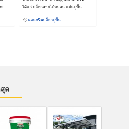
าย
ได้แก่ บล็อกลายไม้หมอน แผ่นปูพื้น
คอนกรีต
คอนกรีตบล็อกปูพื้น
าสุด