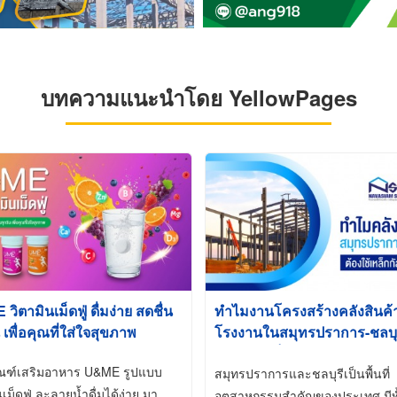
บทความแนะนำโดย YellowPages
ิตามินเม็ดฟู่ ดื่มง่าย สดชื่น
ทำไมงานโครงสร้างคลังสินค
 เพื่อคุณที่ใส่ใจสุขภาพ
โรงงานในสมุทรปราการ-ชลบุรี
นิยมใช้เหล็กชุบกัลวาไนซ์ (Ho
ัณฑ์เสริมอาหาร U&ME รูปแบบ
Galvanized)
สมุทรปราการและชลบุรีเป็นพื้นที่
นเม็ดฟู่ ละลายน้ำดื่มได้ง่าย มา
อุตสาหกรรมสำคัญของประเทศ มีทั