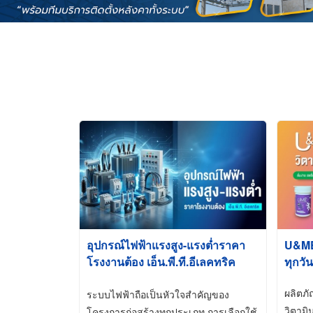
อุปกรณ์ไฟฟ้าแรงสูง-แรงต่ำราคา
U&ME ว
โรงงานต้อง เอ็น.พี.ที.อีเลคทริค
ทุกวัน
ซัพพลาย
ผลิตภ
ระบบไฟฟ้าถือเป็นหัวใจสำคัญของ
วิตามิ
โครงการก่อสร้างทุกประเภท การเลือกใช้