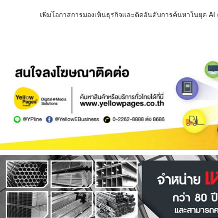
เพิ่มโอกาสการมองเห็นธุรกิจและติดอันดับการค้นหาในยุค AI ด้