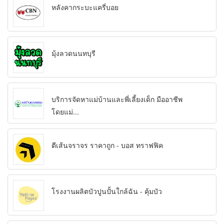
หลังคากระบะแครี่บอย
มุ้งลวดนนทบุรี
บริการจัดหาแม่บ้านและพี่เลี้ยงเด็ก มืออาชีพ
โดยแม่...
ตีเส้นจราจร ราคาถูก - บอส ทราฟฟิค
โรงงานผลิตบัวปูนปั้นใกล้ฉัน - คุ้มบัว