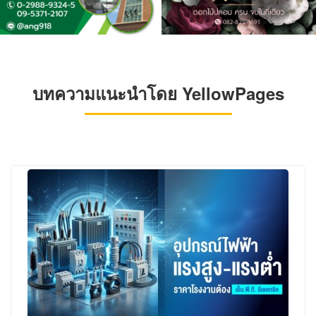
บทความแนะนำโดย YellowPages