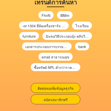
เทรนด์การค้นหา
FhnN
IBMm
-or-1304 ยี่ห้อเครื่องชาร์จ chargecore
โรงเรียน
furniture
ฉันขอวิธีประกอบมุ้ง คลิปวิดีโอ การประกอบมุ้ง
เอกสารประกอบการบรรยาย การประเมินความเสี่ยงเพื่อวางแผนการตรวจสอบ \
bank
email สาธารณสุข
ซื้อทรัพย์ NPL ต่ำกว่าราคาตลาด 30-70% แบบไม่ต้องไปประมูล”
ติดต่อขอเพิ่มข้อมูลธุรกิจ
สมัครสมาชิกฟรี