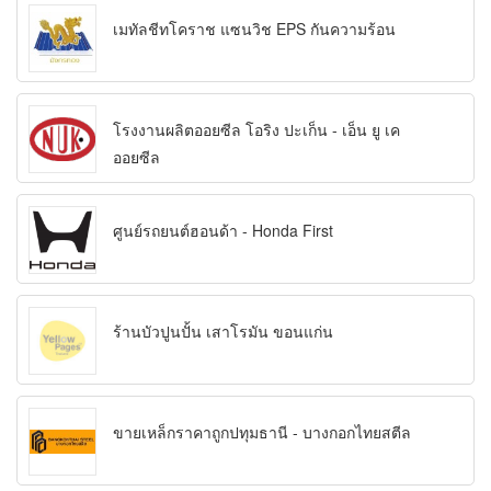
เมทัลชีทโคราช แซนวิช EPS กันความร้อน
โรงงานผลิตออยซีล โอริง ปะเก็น - เอ็น ยู เค
ออยซีล
ศูนย์รถยนต์ฮอนด้า - Honda First
ร้านบัวปูนปั้น เสาโรมัน ขอนแก่น
ขายเหล็กราคาถูกปทุมธานี - บางกอกไทยสตีล