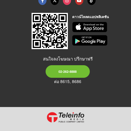
ดาวน์โหลดแอปพลิเคชัน
สนใจลงโฆษณา ปรึกษาฟรี
02-262-8888
ต่อ 8615, 8686