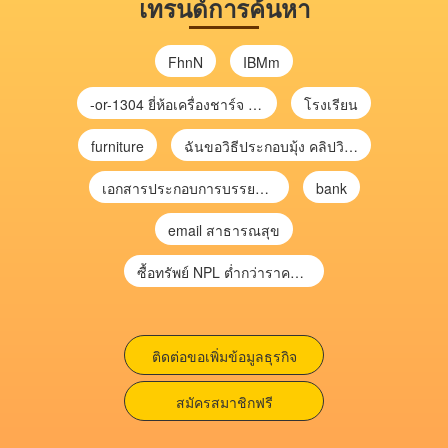
เทรนด์การค้นหา
FhnN
IBMm
-or-1304 ยี่ห้อเครื่องชาร์จ chargecore
โรงเรียน
furniture
ฉันขอวิธีประกอบมุ้ง คลิปวิดีโอ การประกอบมุ้ง
เอกสารประกอบการบรรยาย การประเมินความเสี่ยงเพื่อวางแผนการตรวจสอบ \
bank
email สาธารณสุข
ซื้อทรัพย์ NPL ต่ำกว่าราคาตลาด 30-70% แบบไม่ต้องไปประมูล”
ติดต่อขอเพิ่มข้อมูลธุรกิจ
สมัครสมาชิกฟรี