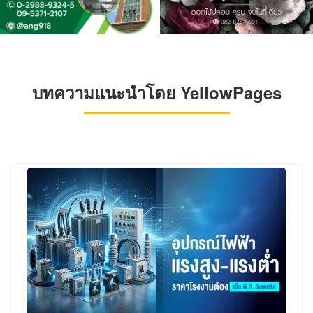
บทความแนะนำโดย YellowPages