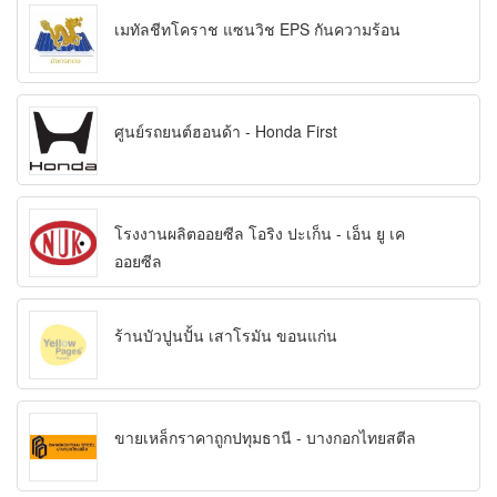
เมทัลชีทโคราช แซนวิช EPS กันความร้อน
ศูนย์รถยนต์ฮอนด้า - Honda First
โรงงานผลิตออยซีล โอริง ปะเก็น - เอ็น ยู เค
ออยซีล
ร้านบัวปูนปั้น เสาโรมัน ขอนแก่น
ขายเหล็กราคาถูกปทุมธานี - บางกอกไทยสตีล