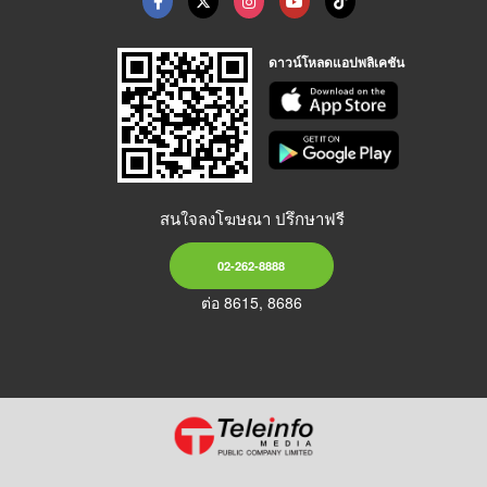
ดาวน์โหลดแอปพลิเคชัน
สนใจลงโฆษณา ปรึกษาฟรี
02-262-8888
ต่อ 8615, 8686