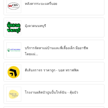
หลังคากระบะแครี่บอย
มุ้งลวดนนทบุรี
บริการจัดหาแม่บ้านและพี่เลี้ยงเด็ก มืออาชีพ
โดยแม่...
ตีเส้นจราจร ราคาถูก - บอส ทราฟฟิค
โรงงานผลิตบัวปูนปั้นใกล้ฉัน - คุ้มบัว