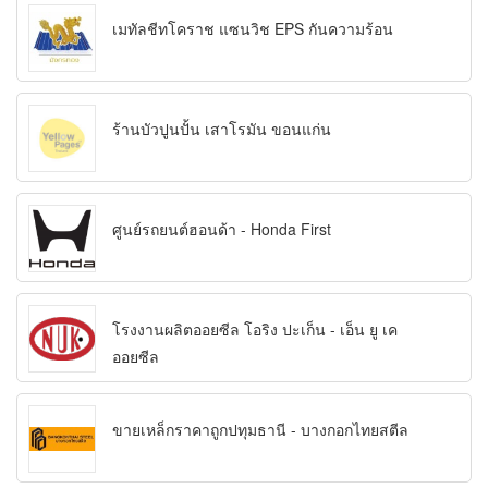
เมทัลชีทโคราช แซนวิช EPS กันความร้อน
ร้านบัวปูนปั้น เสาโรมัน ขอนแก่น
ศูนย์รถยนต์ฮอนด้า - Honda First
โรงงานผลิตออยซีล โอริง ปะเก็น - เอ็น ยู เค
ออยซีล
ขายเหล็กราคาถูกปทุมธานี - บางกอกไทยสตีล