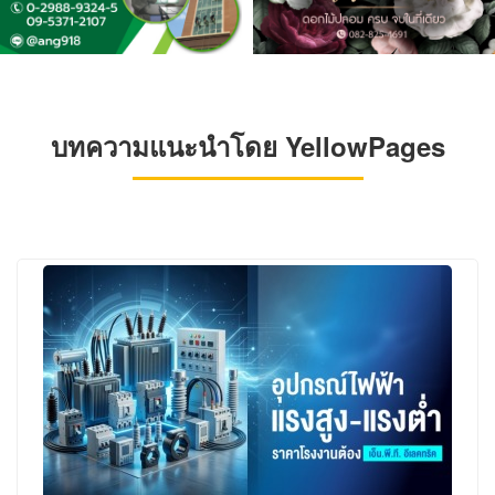
บทความแนะนำโดย YellowPages