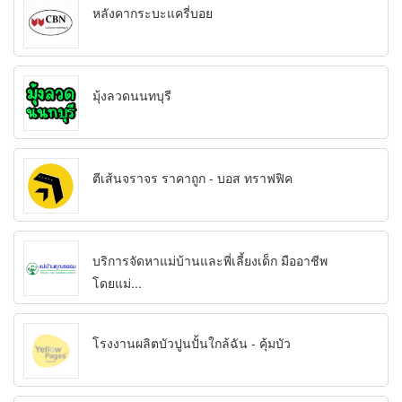
หลังคากระบะแครี่บอย
มุ้งลวดนนทบุรี
ตีเส้นจราจร ราคาถูก - บอส ทราฟฟิค
บริการจัดหาแม่บ้านและพี่เลี้ยงเด็ก มืออาชีพ
โดยแม่...
โรงงานผลิตบัวปูนปั้นใกล้ฉัน - คุ้มบัว