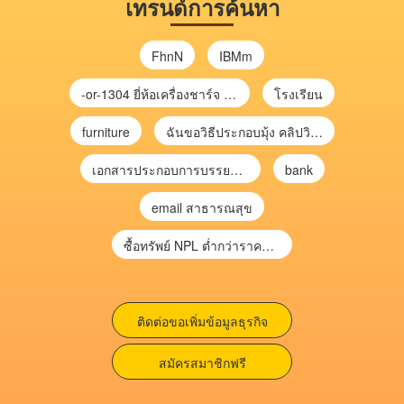
เทรนด์การค้นหา
FhnN
IBMm
-or-1304 ยี่ห้อเครื่องชาร์จ chargecore
โรงเรียน
furniture
ฉันขอวิธีประกอบมุ้ง คลิปวิดีโอ การประกอบมุ้ง
เอกสารประกอบการบรรยาย การประเมินความเสี่ยงเพื่อวางแผนการตรวจสอบ \
bank
email สาธารณสุข
ซื้อทรัพย์ NPL ต่ำกว่าราคาตลาด 30-70% แบบไม่ต้องไปประมูล”
ติดต่อขอเพิ่มข้อมูลธุรกิจ
สมัครสมาชิกฟรี