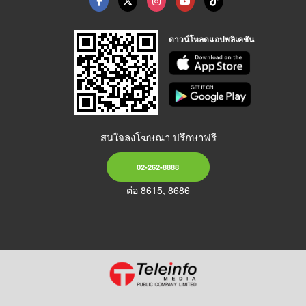
ดาวน์โหลดแอปพลิเคชัน
สนใจลงโฆษณา ปรึกษาฟรี
02-262-8888
ต่อ 8615, 8686