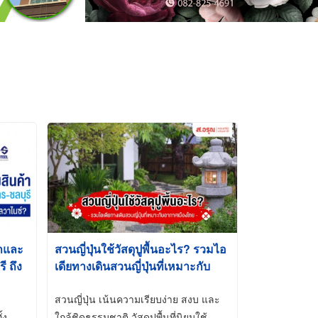
้าและ
สวนญี่ปุ่นใช้วัสดุปูพื้นอะไร? รวมไอ
 ถึง
เดียทางเดินสวนญี่ปุ่นที่เหมาะกับ
t-Dip
อากาศเมืองไทย
สวนญี่ปุ่น เน้นความเรียบง่าย สงบ และ
้ง
ใกล้ชิดธรรมชาติ วัสดุปูพื้นที่นิยมใช้