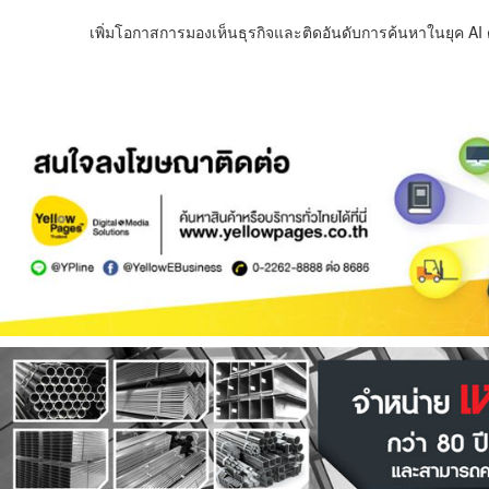
เพิ่มโอกาสการมองเห็นธุรกิจและติดอันดับการค้นหาในยุค AI ด้