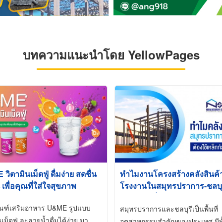
บทความแนะนำโดย YellowPages
ิตามินเม็ดฟู่ ดื่มง่าย สดชื่น
ทำไมงานโครงสร้างคลังสินค
 เพื่อคุณที่ใส่ใจสุขภาพ
โรงงานในสมุทรปราการ-ชลบุรี
นิยมใช้เหล็กชุบกัลวาไนซ์ (Ho
ัณฑ์เสริมอาหาร U&ME รูปแบบ
Galvanized)
สมุทรปราการและชลบุรีเป็นพื้นที่
นเม็ดฟู่ ละลายน้ำดื่มได้ง่าย มา
อุตสาหกรรมสำคัญของประเทศ มีทั