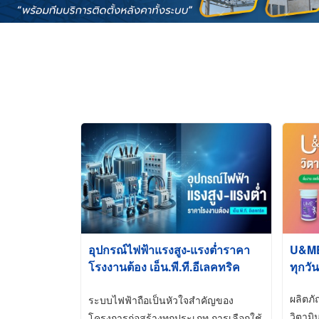
อุปกรณ์ไฟฟ้าแรงสูง-แรงต่ำราคา
U&ME ว
โรงงานต้อง เอ็น.พี.ที.อีเลคทริค
ทุกวัน
ซัพพลาย
ผลิตภ
ระบบไฟฟ้าถือเป็นหัวใจสำคัญของ
วิตามิ
โครงการก่อสร้างทุกประเภท การเลือกใช้