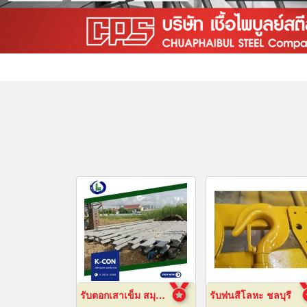
รับตอกเสาเข็ม สมุทรปราการ ราคาถูก
รับพ่นสีโลหะ ชลบุรี