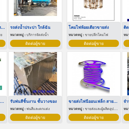
ขายส่ง บิ๊กแบ็คใส่น้ำตาลทราย สมุทรปราการ
รถส่งน้ำประปา ใกล้ฉัน
โคมไฟห้อยเดียวขายส่ง
ติด
าย
หมวดหมู่ :
บริการจัดส่งน้ำ
หมวดหมู่ :
ขายปลีกโคมไฟ
หมว
ติดต่อผู้ขาย
ติดต่อผู้ขาย
ขายส่งฟิล์มยืดพันพาเลทขนาดพันด้วยมือ Hand wrap
รับพ่นสีชิ้นงาน ชั้นวางของ
ขายส่งไฟนีออนเฟล็ก สายนีออนเฟล็ก Neon Flex พัทยา ชลบุรี
จำ
หมวดหมู่ :
พ่นสีและตกแต่ง
หมวดหมู่ :
ขายส่งและผู้ผลิตอุปกรณ์เครื่องใช้ไฟฟ้า
หมว
ติดต่อผู้ขาย
ติดต่อผู้ขาย