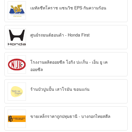
เมทัลชีทโคราช แซนวิช EPS กันความร้อน
ศูนย์รถยนต์ฮอนด้า - Honda First
โรงงานผลิตออยซีล โอริง ปะเก็น - เอ็น ยู เค
ออยซีล
ร้านบัวปูนปั้น เสาโรมัน ขอนแก่น
ขายเหล็กราคาถูกปทุมธานี - บางกอกไทยสตีล