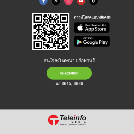
ดาวน์โหลดแอปพลิเคชัน
สนใจลงโฆษณา ปรึกษาฟรี
02-262-8888
ต่อ 8615, 8686