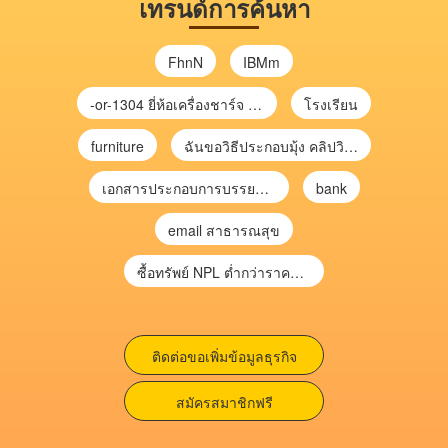
เทรนด์การค้นหา
FhnN
IBMm
-or-1304 ยี่ห้อเครื่องชาร์จ chargecore
โรงเรียน
furniture
ฉันขอวิธีประกอบมุ้ง คลิปวิดีโอ การประกอบมุ้ง
เอกสารประกอบการบรรยาย การประเมินความเสี่ยงเพื่อวางแผนการตรวจสอบ \
bank
email สาธารณสุข
ซื้อทรัพย์ NPL ต่ำกว่าราคาตลาด 30-70% แบบไม่ต้องไปประมูล”
ติดต่อขอเพิ่มข้อมูลธุรกิจ
สมัครสมาชิกฟรี