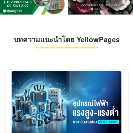
บทความแนะนำโดย YellowPages