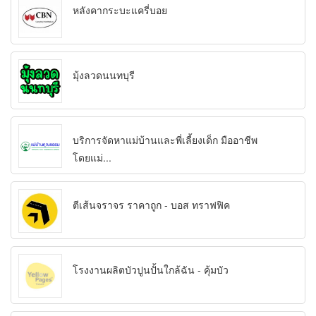
หลังคากระบะแครี่บอย
มุ้งลวดนนทบุรี
บริการจัดหาแม่บ้านและพี่เลี้ยงเด็ก มืออาชีพ
โดยแม่...
ตีเส้นจราจร ราคาถูก - บอส ทราฟฟิค
โรงงานผลิตบัวปูนปั้นใกล้ฉัน - คุ้มบัว