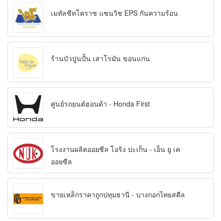
เมทัลชีทโคราช แซนวิช EPS กันความร้อน
ร้านบัวปูนปั้น เสาโรมัน ขอนแก่น
ศูนย์รถยนต์ฮอนด้า - Honda First
โรงงานผลิตออยซีล โอริง ปะเก็น - เอ็น ยู เค
ออยซีล
ขายเหล็กราคาถูกปทุมธานี - บางกอกไทยสตีล