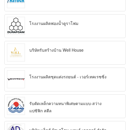
โรงงานผลิตฟองน้ำดูราโฟม
บริษัทรับสร้างบ้าน Well House
โรงงานผลิตชุดแต่งรถยนต์ - เวอร์เทคเรซซิ่ง
รับตัดเหล็กความหนาพิเศษตามแบบ-สว่าง
แปซิฟิก สตีล