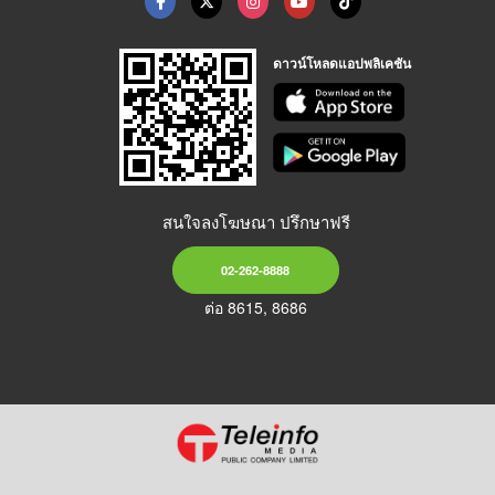
ดาวน์โหลดแอปพลิเคชัน
สนใจลงโฆษณา ปรึกษาฟรี
02-262-8888
ต่อ 8615, 8686