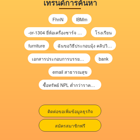
เทรนด์การค้นหา
FhnN
IBMm
-or-1304 ยี่ห้อเครื่องชาร์จ chargecore
โรงเรียน
furniture
ฉันขอวิธีประกอบมุ้ง คลิปวิดีโอ การประกอบมุ้ง
เอกสารประกอบการบรรยาย การประเมินความเสี่ยงเพื่อวางแผนการตรวจสอบ \
bank
email สาธารณสุข
ซื้อทรัพย์ NPL ต่ำกว่าราคาตลาด 30-70% แบบไม่ต้องไปประมูล”
ติดต่อขอเพิ่มข้อมูลธุรกิจ
สมัครสมาชิกฟรี