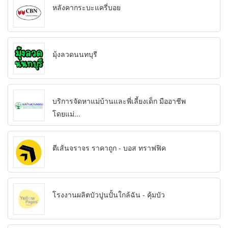
หลังคากระบะแครี่บอย
มุ้งลวดนนทบุรี
บริการจัดหาแม่บ้านและพี่เลี้ยงเด็ก มืออาชีพ
โดยแม่...
ตีเส้นจราจร ราคาถูก - บอส ทราฟฟิค
โรงงานผลิตบัวปูนปั้นใกล้ฉัน - คุ้มบัว