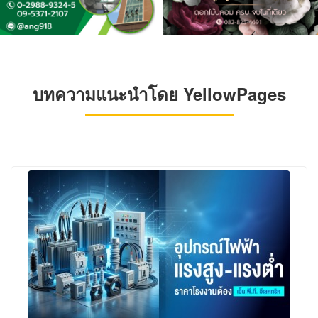
บทความแนะนำโดย YellowPages