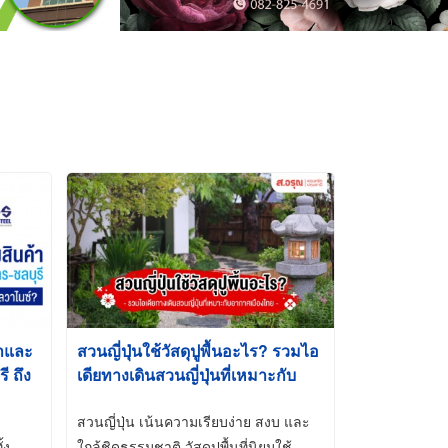
้าและ
สวนญี่ปุ่นใช้วัสดุปูพื้นอะไร? รวมไอ
 ถึง
เดียทางเดินสวนญี่ปุ่นที่เหมาะกับ
t-Dip
อากาศเมืองไทย
สวนญี่ปุ่น เน้นความเรียบง่าย สงบ และ
้ง
ใกล้ชิดธรรมชาติ วัสดุปูพื้นที่นิยมใช้