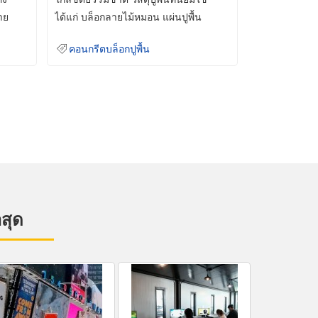
าย
ได้แก่ บล็อกลายไม้หมอน แผ่นปูพื้น
คอนกรีต
คอนกรีตบล็อกปูพื้น
าสุด