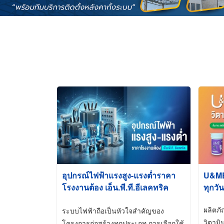
อุปกรณ์ไฟฟ้าแรงสูง-แรงต่ำราคา
U&ME ว
โรงงานต้อง เอ็น.พี.ที.อีเลคทริค
ทุกวัน
ซัพพลาย
ผลิตภ
ระบบไฟฟ้าถือเป็นหัวใจสำคัญของ
วิตามิ
โครงการก่อสร้างทุกประเภท การเลือกใช้