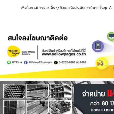
เพิ่มโอกาสการมองเห็นธุรกิจและติดอันดับการค้นหาในยุค AI ด้