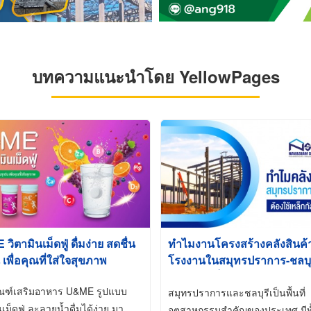
บทความแนะนำโดย YellowPages
ิตามินเม็ดฟู่ ดื่มง่าย สดชื่น
ทำไมงานโครงสร้างคลังสินค
 เพื่อคุณที่ใส่ใจสุขภาพ
โรงงานในสมุทรปราการ-ชลบุรี
นิยมใช้เหล็กชุบกัลวาไนซ์ (Ho
ัณฑ์เสริมอาหาร U&ME รูปแบบ
Galvanized)
สมุทรปราการและชลบุรีเป็นพื้นที่
นเม็ดฟู่ ละลายน้ำดื่มได้ง่าย มา
อุตสาหกรรมสำคัญของประเทศ มีทั