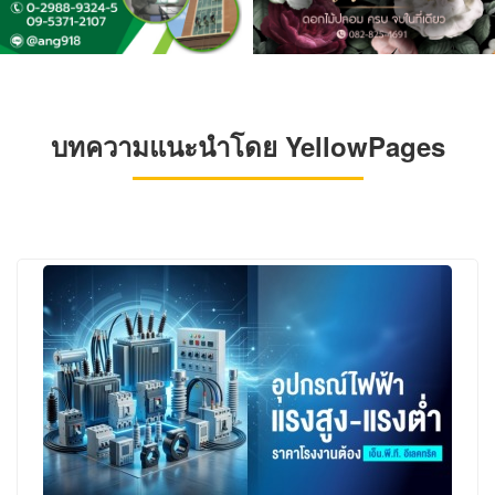
บทความแนะนำโดย YellowPages