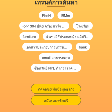
เทรนด์การค้นหา
FhnN
IBMm
-or-1304 ยี่ห้อเครื่องชาร์จ chargecore
โรงเรียน
furniture
ฉันขอวิธีประกอบมุ้ง คลิปวิดีโอ การประกอบมุ้ง
เอกสารประกอบการบรรยาย การประเมินความเสี่ยงเพื่อวางแผนการตรวจสอบ \
bank
email สาธารณสุข
ซื้อทรัพย์ NPL ต่ำกว่าราคาตลาด 30-70% แบบไม่ต้องไปประมูล”
ติดต่อขอเพิ่มข้อมูลธุรกิจ
สมัครสมาชิกฟรี