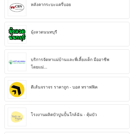
หลังคากระบะแครี่บอย
มุ้งลวดนนทบุรี
บริการจัดหาแม่บ้านและพี่เลี้ยงเด็ก มืออาชีพ
โดยแม่...
ตีเส้นจราจร ราคาถูก - บอส ทราฟฟิค
โรงงานผลิตบัวปูนปั้นใกล้ฉัน - คุ้มบัว