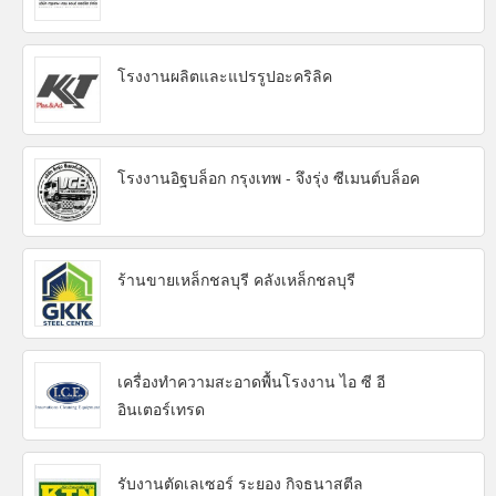
โรงงานผลิตและแปรรูปอะคริลิค
โรงงานอิฐบล็อก กรุงเทพ - จึงรุ่ง ซีเมนต์บล็อค
ร้านขายเหล็กชลบุรี คลังเหล็กชลบุรี
เครื่องทำความสะอาดพื้นโรงงาน ไอ ซี อี
อินเตอร์เทรด
รับงานตัดเลเซอร์ ระยอง กิจธนาสตีล