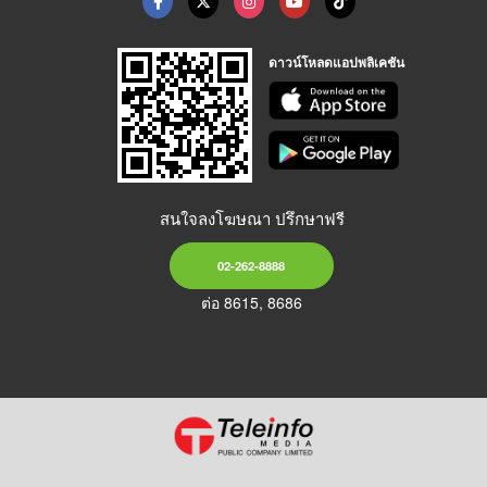
ดาวน์โหลดแอปพลิเคชัน
สนใจลงโฆษณา ปรึกษาฟรี
02-262-8888
ต่อ 8615, 8686