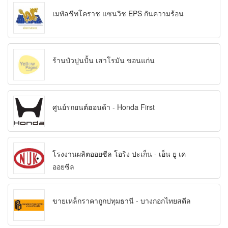
เมทัลชีทโคราช แซนวิช EPS กันความร้อน
ร้านบัวปูนปั้น เสาโรมัน ขอนแก่น
ศูนย์รถยนต์ฮอนด้า - Honda First
โรงงานผลิตออยซีล โอริง ปะเก็น - เอ็น ยู เค
ออยซีล
ขายเหล็กราคาถูกปทุมธานี - บางกอกไทยสตีล