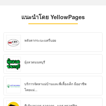
แนะนำโดย YellowPages
หลังคากระบะแครี่บอย
มุ้งลวดนนทบุรี
บริการจัดหาแม่บ้านและพี่เลี้ยงเด็ก มืออาชีพ
โดยแม่...
ตีเส้นจราจร ราคาถูก - บอส ทราฟฟิค