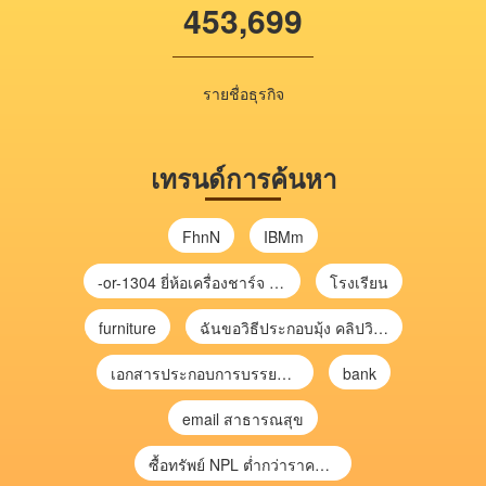
453,699
รายชื่อธุรกิจ
เทรนด์การค้นหา
FhnN
IBMm
-or-1304 ยี่ห้อเครื่องชาร์จ chargecore
โรงเรียน
furniture
ฉันขอวิธีประกอบมุ้ง คลิปวิดีโอ การประกอบมุ้ง
เอกสารประกอบการบรรยาย การประเมินความเสี่ยงเพื่อวางแผนการตรวจสอบ \
bank
email สาธารณสุข
ซื้อทรัพย์ NPL ต่ำกว่าราคาตลาด 30-70% แบบไม่ต้องไปประมูล”