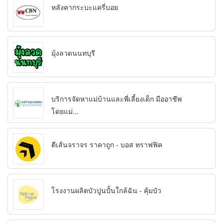
หลังคากระบะแครี่บอย
มุ้งลวดนนทบุรี
บริการจัดหาแม่บ้านและพี่เลี้ยงเด็ก มืออาชีพ
โดยแม่...
ตีเส้นจราจร ราคาถูก - บอส ทราฟฟิค
โรงงานผลิตบัวปูนปั้นใกล้ฉัน - คุ้มบัว