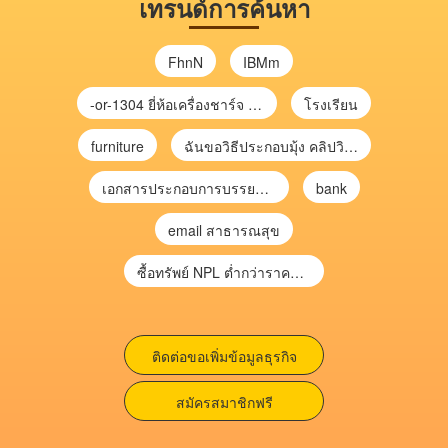
เทรนด์การค้นหา
FhnN
IBMm
-or-1304 ยี่ห้อเครื่องชาร์จ chargecore
โรงเรียน
furniture
ฉันขอวิธีประกอบมุ้ง คลิปวิดีโอ การประกอบมุ้ง
เอกสารประกอบการบรรยาย การประเมินความเสี่ยงเพื่อวางแผนการตรวจสอบ \
bank
email สาธารณสุข
ซื้อทรัพย์ NPL ต่ำกว่าราคาตลาด 30-70% แบบไม่ต้องไปประมูล”
ติดต่อขอเพิ่มข้อมูลธุรกิจ
สมัครสมาชิกฟรี