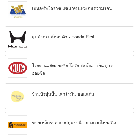
เมทัลชีทโคราช แซนวิช EPS กันความร้อน
ศูนย์รถยนต์ฮอนด้า - Honda First
โรงงานผลิตออยซีล โอริง ปะเก็น - เอ็น ยู เค
ออยซีล
ร้านบัวปูนปั้น เสาโรมัน ขอนแก่น
ขายเหล็กราคาถูกปทุมธานี - บางกอกไทยสตีล