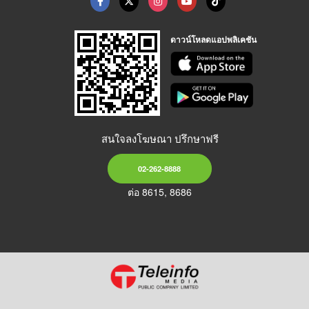
ดาวน์โหลดแอปพลิเคชัน
สนใจลงโฆษณา ปรึกษาฟรี
02-262-8888
ต่อ 8615, 8686