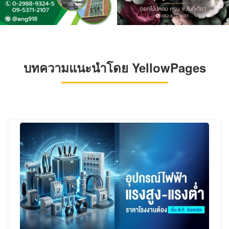
บทความแนะนำโดย YellowPages