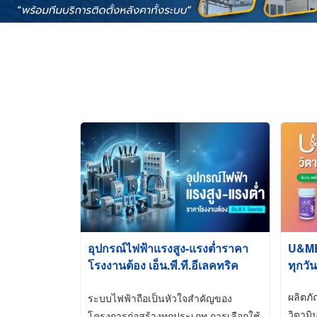
อุปกรณ์ไฟฟ้าแรงสูง-แรงต่ำราคา
U&ME ว
โรงงานต้อง เอ็น.พี.ที.อีเลคทริค
ทุกวัน
ซัพพลาย
ผลิตภ
ระบบไฟฟ้าถือเป็นหัวใจสำคัญของ
วิตามิ
โครงการก่อสร้างทุกประเภท การเลือกใช้