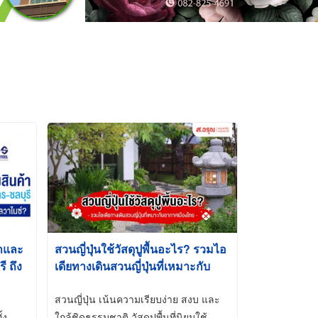
้าและ
สวนญี่ปุ่นใช้วัสดุปูพื้นอะไร? รวมไอ
 ถึง
เดียทางเดินสวนญี่ปุ่นที่เหมาะกับ
t-Dip
อากาศเมืองไทย
สวนญี่ปุ่น เน้นความเรียบง่าย สงบ และ
้ง
ใกล้ชิดธรรมชาติ วัสดุปูพื้นที่นิยมใช้