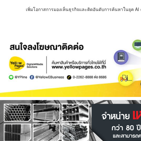
เพิ่มโอกาสการมองเห็นธุรกิจและติดอันดับการค้นหาในยุค AI ด้