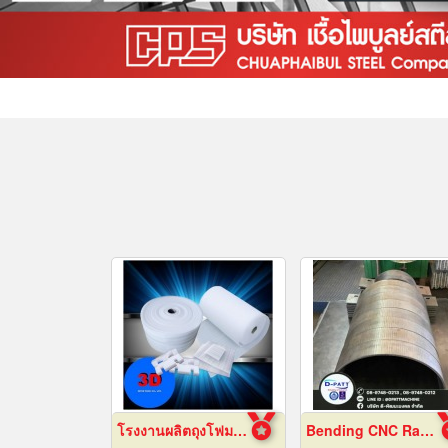
โรงงานผลิตถุงโฟมกันกระแทกอีพีอี ชลบุรี
Bending CNC Rayong