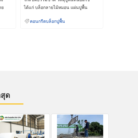
าย
ได้แก่ บล็อกลายไม้หมอน แผ่นปูพื้น
คอนกรีต
คอนกรีตบล็อกปูพื้น
าสุด