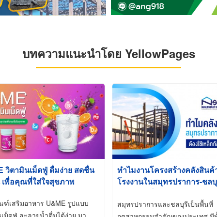
บทความแนะนำโดย YellowPages
ิตามินเม็ดฟู่ ดื่มง่าย สดชื่น
ทำไมงานโครงสร้างคลังสินค
 เพื่อคุณที่ใส่ใจสุขภาพ
โรงงานในสมุทรปราการ-ชลบุรี
นิยมใช้เหล็กชุบกัลวาไนซ์ (Ho
ัณฑ์เสริมอาหาร U&ME รูปแบบ
Galvanized)
สมุทรปราการและชลบุรีเป็นพื้นที่
นเม็ดฟู่ ละลายน้ำดื่มได้ง่าย มา
อุตสาหกรรมสำคัญของประเทศ มีทั