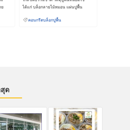
าย
ได้แก่ บล็อกลายไม้หมอน แผ่นปูพื้น
คอนกรีต
คอนกรีตบล็อกปูพื้น
าสุด