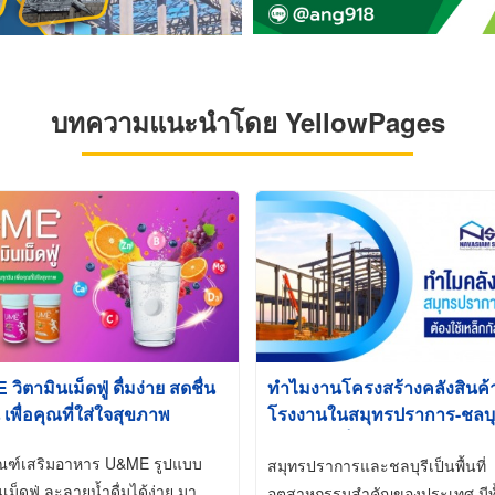
บทความแนะนำโดย YellowPages
ิตามินเม็ดฟู่ ดื่มง่าย สดชื่น
ทำไมงานโครงสร้างคลังสินค
 เพื่อคุณที่ใส่ใจสุขภาพ
โรงงานในสมุทรปราการ-ชลบุรี
นิยมใช้เหล็กชุบกัลวาไนซ์ (Ho
ัณฑ์เสริมอาหาร U&ME รูปแบบ
Galvanized)
สมุทรปราการและชลบุรีเป็นพื้นที่
นเม็ดฟู่ ละลายน้ำดื่มได้ง่าย มา
อุตสาหกรรมสำคัญของประเทศ มีทั