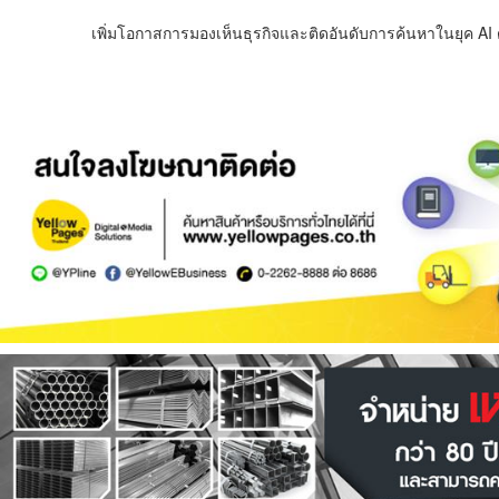
เพิ่มโอกาสการมองเห็นธุรกิจและติดอันดับการค้นหาในยุค AI ด้