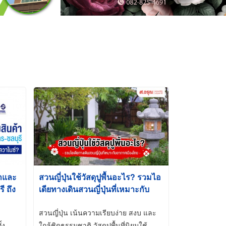
้าและ
สวนญี่ปุ่นใช้วัสดุปูพื้นอะไร? รวมไอ
 ถึง
เดียทางเดินสวนญี่ปุ่นที่เหมาะกับ
t-Dip
อากาศเมืองไทย
สวนญี่ปุ่น เน้นความเรียบง่าย สงบ และ
้ง
ใกล้ชิดธรรมชาติ วัสดุปูพื้นที่นิยมใช้