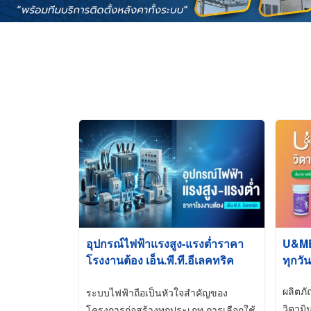
อุปกรณ์ไฟฟ้าแรงสูง-แรงต่ำราคา
U&ME ว
โรงงานต้อง เอ็น.พี.ที.อีเลคทริค
ทุกวัน
ซัพพลาย
ผลิตภ
ระบบไฟฟ้าถือเป็นหัวใจสำคัญของ
วิตามิ
โครงการก่อสร้างทุกประเภท การเลือกใช้