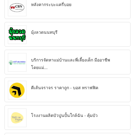
หลังคากระบะแครี่บอย
มุ้งลวดนนทบุรี
บริการจัดหาแม่บ้านและพี่เลี้ยงเด็ก มืออาชีพ
โดยแม่...
ตีเส้นจราจร ราคาถูก - บอส ทราฟฟิค
โรงงานผลิตบัวปูนปั้นใกล้ฉัน - คุ้มบัว