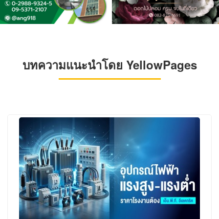
บทความแนะนำโดย YellowPages