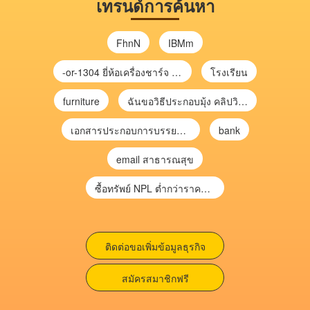
เทรนด์การค้นหา
FhnN
IBMm
-or-1304 ยี่ห้อเครื่องชาร์จ chargecore
โรงเรียน
furniture
ฉันขอวิธีประกอบมุ้ง คลิปวิดีโอ การประกอบมุ้ง
เอกสารประกอบการบรรยาย การประเมินความเสี่ยงเพื่อวางแผนการตรวจสอบ \
bank
email สาธารณสุข
ซื้อทรัพย์ NPL ต่ำกว่าราคาตลาด 30-70% แบบไม่ต้องไปประมูล”
ติดต่อขอเพิ่มข้อมูลธุรกิจ
สมัครสมาชิกฟรี