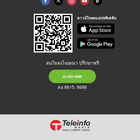
ดาวน์โหลดแอปพลิเคชัน
สนใจลงโฆษณา ปรึกษาฟรี
02-262-8888
ต่อ 8615, 8686