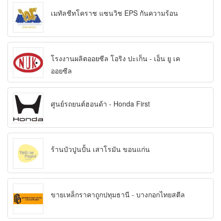
เมทัลชีทโคราช แซนวิช EPS กันความร้อน
โรงงานผลิตออยซีล โอริง ปะเก็น - เอ็น ยู เค
ออยซีล
ศูนย์รถยนต์ฮอนด้า - Honda First
ร้านบัวปูนปั้น เสาโรมัน ขอนแก่น
ขายเหล็กราคาถูกปทุมธานี - บางกอกไทยสตีล