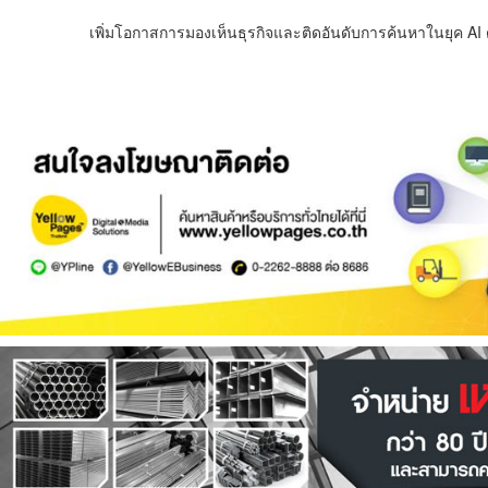
เพิ่มโอกาสการมองเห็นธุรกิจและติดอันดับการค้นหาในยุค AI ด้