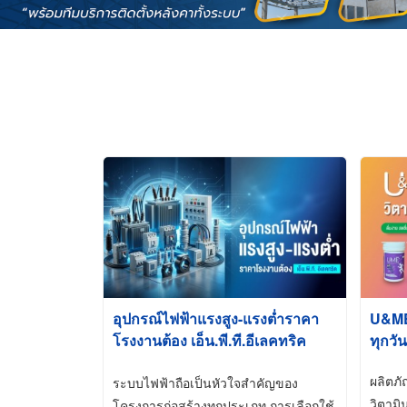
อุปกรณ์ไฟฟ้าแรงสูง-แรงต่ำราคา
U&ME ว
โรงงานต้อง เอ็น.พี.ที.อีเลคทริค
ทุกวัน
ซัพพลาย
ผลิตภ
ระบบไฟฟ้าถือเป็นหัวใจสำคัญของ
วิตามิ
โครงการก่อสร้างทุกประเภท การเลือกใช้