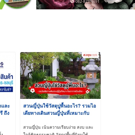
้าและ
สวนญี่ปุ่นใช้วัสดุปูพื้นอะไร? รวมไอ
 ถึง
เดียทางเดินสวนญี่ปุ่นที่เหมาะกับ
t-Dip
อากาศเมืองไทย
สวนญี่ปุ่น เน้นความเรียบง่าย สงบ และ
้ง
ใกล้ชิดธรรมชาติ วัสดุปูพื้นที่นิยมใช้