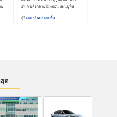
าย
ได้แก่ บล็อกลายไม้หมอน แผ่นปูพื้น
คอนกรีต
คอนกรีตบล็อกปูพื้น
าสุด