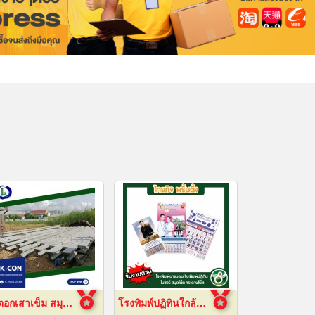
รับตอกเสาเข็ม สมุทรปราการ ราคาถูก
โรงพิมพ์ปฏิทินใกล้ฉัน