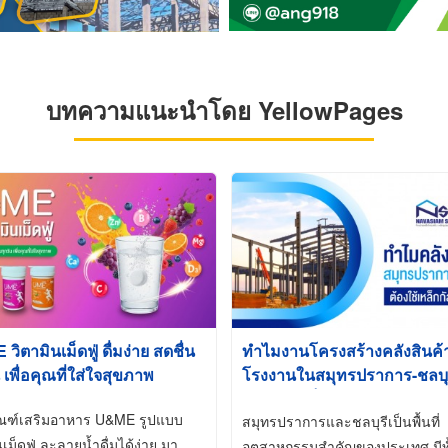
บทความแนะนำโดย YellowPages
ิตามินเม็ดฟู่ ดื่มง่าย สดชื่น
ทำไมงานโครงสร้างคลังสินค
 เพื่อคุณที่ใส่ใจสุขภาพ
โรงงานในสมุทรปราการ-ชลบุรี
นิยมใช้เหล็กชุบกัลวาไนซ์ (Ho
ัณฑ์เสริมอาหาร U&ME รูปแบบ
Galvanized)
สมุทรปราการและชลบุรีเป็นพื้นที่
นเม็ดฟู่ ละลายน้ำดื่มได้ง่าย มา
อุตสาหกรรมสำคัญของประเทศ มีทั