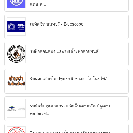
แตนเล...
เมทัลชีท นนทบุรี - Bluescope
รับฝึกสอนสุนัขและรับเลี้ยงทุกสายพันธุ์
รับตอกเสาเข็ม ปทุมธานี ช่างจ่า ไมโครไพล์
รับจัดพื้นอุตสาหกรรม จัดพื้นคอนกรีต นัฐคอน
คอปอเรช...