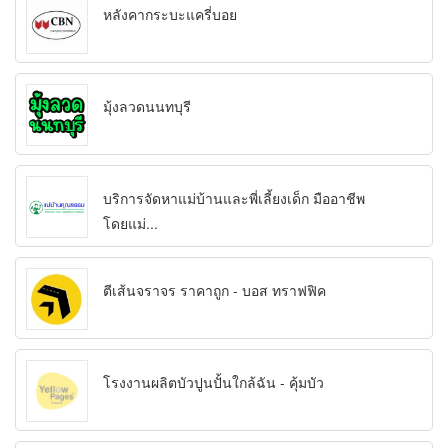
หลังคากระบะแครี่บอย
มุ้งลวดนนทบุรี
บริการจัดหาแม่บ้านและพี่เลี้ยงเด็ก มืออาชีพ
โดยแม่...
ตีเส้นจราจร ราคาถูก - บอส ทราฟฟิค
โรงงานผลิตบัวปูนปั้นใกล้ฉัน - คุ้มบัว