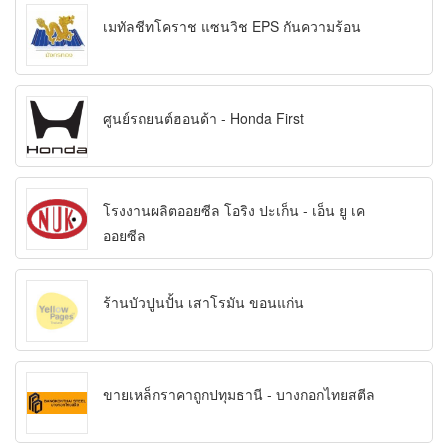
เมทัลชีทโคราช แซนวิช EPS กันความร้อน
ศูนย์รถยนต์ฮอนด้า - Honda First
โรงงานผลิตออยซีล โอริง ปะเก็น - เอ็น ยู เค
ออยซีล
ร้านบัวปูนปั้น เสาโรมัน ขอนแก่น
ขายเหล็กราคาถูกปทุมธานี - บางกอกไทยสตีล