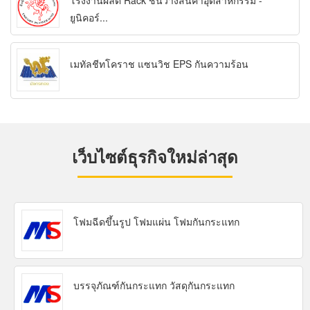
โรงงานผลิต Rack ชั้นวางสินค้าอุตสาหกรรม -
ยูนิคอร์...
เมทัลชีทโคราช แซนวิช EPS กันความร้อน
เว็บไซต์ธุรกิจใหม่ล่าสุด
โฟมฉีดขึ้นรูป โฟมแผ่น โฟมกันกระแทก
บรรจุภัณฑ์กันกระแทก วัสดุกันกระแทก