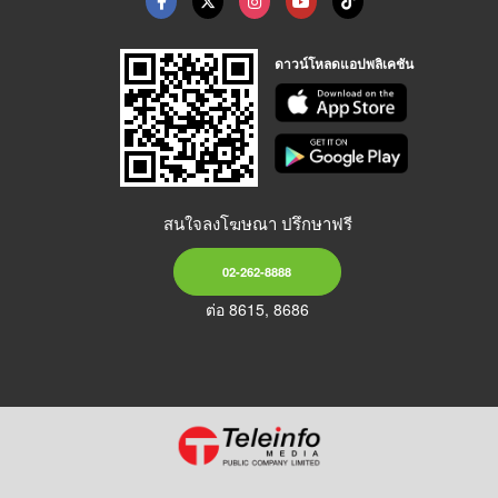
ดาวน์โหลดแอปพลิเคชัน
สนใจลงโฆษณา ปรึกษาฟรี
02-262-8888
ต่อ 8615, 8686