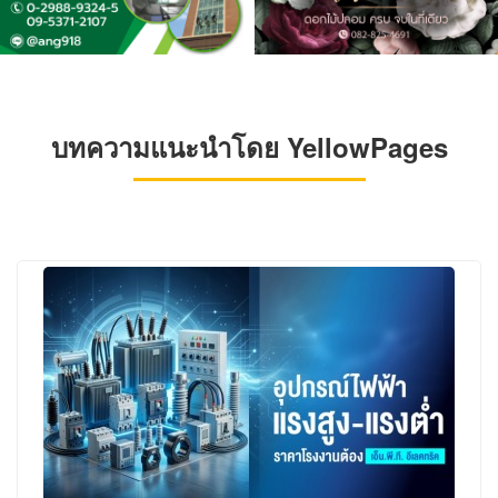
บทความแนะนำโดย YellowPages