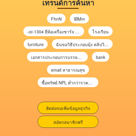
เทรนด์การค้นหา
FhnN
IBMm
-or-1304 ยี่ห้อเครื่องชาร์จ chargecore
โรงเรียน
furniture
ฉันขอวิธีประกอบมุ้ง คลิปวิดีโอ การประกอบมุ้ง
เอกสารประกอบการบรรยาย การประเมินความเสี่ยงเพื่อวางแผนการตรวจสอบ \
bank
email สาธารณสุข
ซื้อทรัพย์ NPL ต่ำกว่าราคาตลาด 30-70% แบบไม่ต้องไปประมูล”
ติดต่อขอเพิ่มข้อมูลธุรกิจ
สมัครสมาชิกฟรี